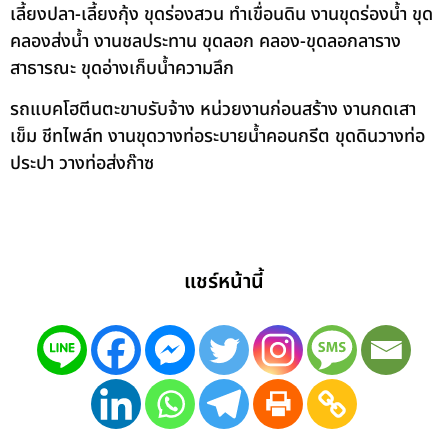
เลี้ยงปลา-เลี้ยงกุ้ง ขุดร่องสวน ทำเขื่อนดิน งานขุดร่องน้ำ ขุด
คลองส่งน้ำ งานชลประทาน ขุดลอก คลอง-ขุดลอกลาราง
สาธารณะ ขุดอ่างเก็บน้ำความลึก
รถแบคโฮตีนตะขาบรับจ้าง หน่วยงานก่อนสร้าง งานกดเสา
เข็ม ชีทไพล์ท งานขุดวางท่อระบายน้ำคอนกรีต ขุดดินวางท่อ
ประปา วางท่อส่งก๊าซ
แชร์หน้านี้