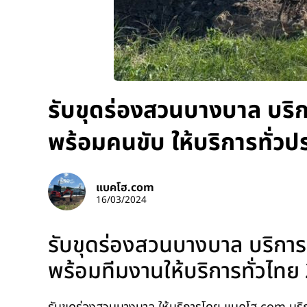
รับขุดร่องสวนบางบาล บริก
พร้อมคนขับ ให้บริการทั่วป
แบคโฮ.com
16/03/2024
รับขุดร่องสวนบางบาล บริการร
พร้อมทีมงานให้บริการทั่วไทย