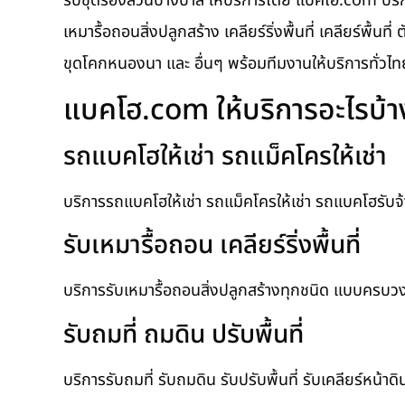
รับขุดร่องสวนบางบาล ให้บริการโดย แบคโฮ.com บริกา
เหมารื้อถอนสิ่งปลูกสร้าง เคลียร์ริ่งพื้นที่ เคลียร์พื้นท
ขุดโคกหนองนา และ อื่นๆ พร้อมทีมงานให้บริการทั่วไ
แบคโฮ.com ให้บริการอะไรบ้า
รถแบคโฮให้เช่า รถแม็คโครให้เช่า
บริการรถแบคโฮให้เช่า รถแม็คโครให้เช่า รถแบคโฮรับจ้
รับเหมารื้อถอน เคลียร์ริ่งพื้นที่
บริการรับเหมารื้อถอนสิ่งปลูกสร้างทุกชนิด แบบครบวงจร รั
รับถมที่ ถมดิน ปรับพื้นที่
บริการรับถมที่ รับถมดิน รับปรับพื้นที่ รับเคลียร์หน้าด