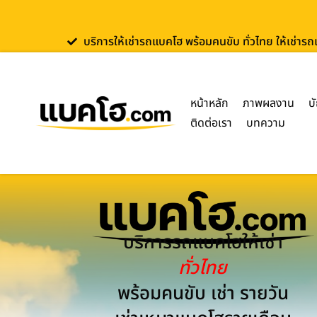
บริการให้เช่ารถแบคโฮ พร้อมคนขับ ทั่วไทย ให้เช่าร
หน้าหลัก
ภาพผลงาน
บ
ติดต่อเรา
บทความ
บริการรถแบคโฮให้เช่า
ทั่วไทย
พร้อมคนขับ เช่า รายวัน