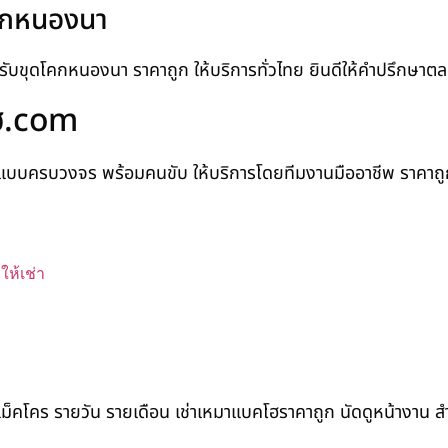
โคกหนองนา
น รับขุดโคกหนองนา ราคาถูก ให้บริการทั่วไทย ยินดีให้คำปรึกษา
โฮ.com
แบบครบวงจร พร้อมคนขับ ให้บริการโดยทีมงานมืออาชีพ ราคาถูก ท
ห้เช่า
ถแม็คโคร รายวัน รายเดือน เช่าเหมาแบคโฮราคาถูก นัดดูหน้างาน 