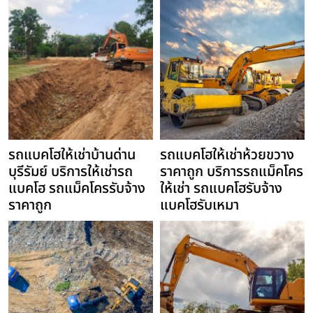
รถแบคโฮให้เช่าบ้านด่าน
รถแบคโฮให้เช่าห้วยขวาง
บุรีรัมย์ บริการให้เช่ารถ
ราคาถูก บริการรถแม็คโคร
แบคโฮ รถแม็คโครรับจ้าง
ให้เช่า รถแบคโฮรับจ้าง
ราคาถูก
แบคโฮรับเหมา