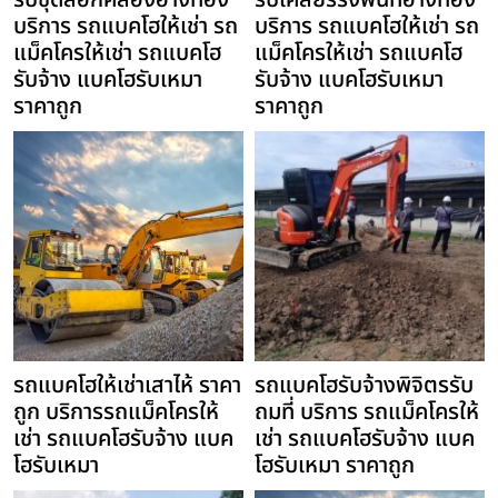
รับขุดลอกคลองอ่างทอง
รับเคลียร์ริ่งพื้นที่อ่างทอง
บริการ รถแบคโฮให้เช่า รถ
บริการ รถแบคโฮให้เช่า รถ
แม็คโครให้เช่า รถแบคโฮ
แม็คโครให้เช่า รถแบคโฮ
รับจ้าง แบคโฮรับเหมา
รับจ้าง แบคโฮรับเหมา
ราคาถูก
ราคาถูก
รถแบคโฮให้เช่าเสาไห้ ราคา
รถแบคโฮรับจ้างพิจิตรรับ
ถูก บริการรถแม็คโครให้
ถมที่ บริการ รถแม็คโครให้
เช่า รถแบคโฮรับจ้าง แบค
เช่า รถแบคโฮรับจ้าง แบค
โฮรับเหมา
โฮรับเหมา ราคาถูก