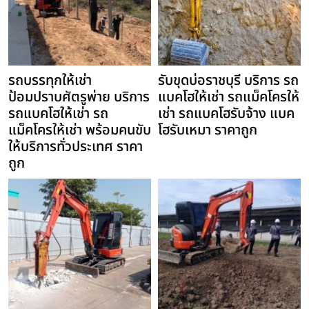
รถบรรทุกให้เช่า
รับขุดบ่อราชบุรี บริการ รถ
ป้อมปราบศัตรูพ่าย บริการ
แบคโฮให้เช่า รถแม็คโครให้
รถแบคโฮให้เช่า รถ
เช่า รถแบคโฮรับจ้าง แบค
แม็คโครให้เช่า พร้อมคนขับ
โฮรับเหมา ราคาถูก
ให้บริการทั่วประเทศ ราคา
ถูก