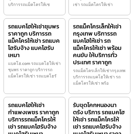
บริการรถแม็คโครให้เช
เช่า รถแม็คโครให้เช่า
รถแบคโฮให้เช่าชุมพร
รถแม็คโครเล็กให้เช่า
ราคาถูก บริการรถ
กรุงเทพ บริการรถ
แม็คโครให้เช่า รถแบค
แบคโฮให้เช่า รถ
โฮรับจ้าง แบคโฮรับ
แม็คโครให้เช่า พร้อม
เหมา
คนขับ ให้บริการทั่ว
ประเทศ ราคาถูก
แบคโฮ.com รถแบคโฮให้เช่า
ชุมพร ราคาถูก บริการรถ
รถแม็คโครเล็กให้เช่ากรุงเทพ
แม็คโครให้เช่า รถแบคโฮรั
บริการรถแบคโฮให้เช่า รถ
แม็คโครให้เช่า พร้อ
รถแบคโฮให้เช่า
รับขุดโคกหนองนา
กำแพงเพชร ราคาถูก
ตรัง บริการ รถแบคโฮ
บริการรถแม็คโครให้
ให้เช่า รถแม็คโครให้
เช่า รถแบคโฮรับจ้าง
เช่า รถแบคโฮรับจ้าง
แบคโฮรับเหมา
แบคโฮรับเหมา ราคา