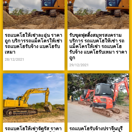
รถแบคโฮให้เช่าละอุ่น ราคา
รับขุดฟุตติ้งสมุทรสงคราม
ถูก บริการรถแม็คโครให้เช่า
บริการ รถแบคโฮให้เช่า รถ
รถแบคโฮรับจ้าง แบคโฮรับ
แม็คโครให้เช่า รถแบคโฮ
เหมา
รับจ้าง แบคโฮรับเหมา ราคา
ถูก
28/12/2021
29/12/2021
รถแบคโฮให้เช่าจัตุรัส ราคา
รถแบคโฮรับจ้างปราจีนบุรี