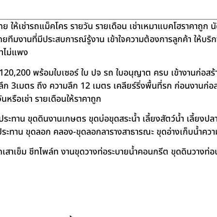
ย ให้เช่ารถแม็คโคร รายวัน รายเดือน เช่าเหมาแบคโฮราคาถูก น
โดยทีมงานที่มีประสบการณ์รู้งาน เข้าใจความต้องการลูกค้า ให้บร
คาไม่แพง
120,200 พร้อมใบเซอร์ ใบ ปจ รถ ใบอนุญาต ครบ เข้างานก่อสร้
 3เมตร ถึง ความลึก 12 เมตร เคลียร์ริ่งพื้นที่รก ก่อนงานก่อส
วันหรือเช่า รายเดือนให้ราคาถูก
าน ขุดดินงานเกษตร ขุดบ่อขุดสระน้ำ เลี้ยงสัตว์น้ำ เลี้ยงปลา-เ
ชลประทาน ขุดลอก คลอง-ขุดลอกลารางสาธารณะ ขุดอ่างเก็บน้ำควา
สาเข็ม ชีทไพล์ท งานขุดวางท่อระบายน้ำคอนกรีต ขุดดินวางท่อป