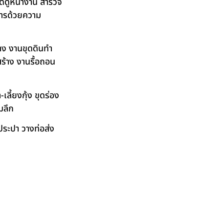
ัดดูหน้างาน สำรวจ
ิการด้วยความ
าง งานขุดดินทำ
ร้าง งานรื้อถอน
ลี้ยงกุ้ง ขุดร่อง
มลึก
ระปา วางท่อส่ง