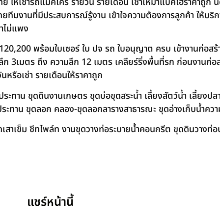
ย ให้เช่ารถแม็คโคร รายวัน รายเดือน เช่าเหมาแบคโฮราคาถูก น
โดยทีมงานที่มีประสบการณ์รู้งาน เข้าใจความต้องการลูกค้า ให้บร
คาไม่แพง
120,200 พร้อมใบเซอร์ ใบ ปจ รถ ใบอนุญาต ครบ เข้างานก่อสร้
 3เมตร ถึง ความลึก 12 เมตร เคลียร์ริ่งพื้นที่รก ก่อนงานก่อส
วันหรือเช่า รายเดือนให้ราคาถูก
าน ขุดดินงานเกษตร ขุดบ่อขุดสระน้ำ เลี้ยงสัตว์น้ำ เลี้ยงปลา-เ
ชลประทาน ขุดลอก คลอง-ขุดลอกลารางสาธารณะ ขุดอ่างเก็บน้ำควา
สาเข็ม ชีทไพล์ท งานขุดวางท่อระบายน้ำคอนกรีต ขุดดินวางท่อป
แชร์หน้านี้