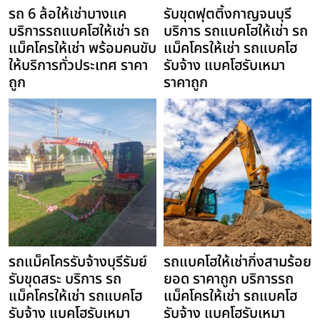
รถ 6 ล้อให้เช่าบางแค
รับขุดฟุตติ้งกาญจนบุรี
บริการรถแบคโฮให้เช่า รถ
บริการ รถแบคโฮให้เช่า รถ
แม็คโครให้เช่า พร้อมคนขับ
แม็คโครให้เช่า รถแบคโฮ
ให้บริการทั่วประเทศ ราคา
รับจ้าง แบคโฮรับเหมา
ถูก
ราคาถูก
รถแม็คโครรับจ้างบุรีรัมย์
รถแบคโฮให้เช่ากิ่งสามร้อย
รับขุดสระ บริการ รถ
ยอด ราคาถูก บริการรถ
แม็คโครให้เช่า รถแบคโฮ
แม็คโครให้เช่า รถแบคโฮ
รับจ้าง แบคโฮรับเหมา
รับจ้าง แบคโฮรับเหมา