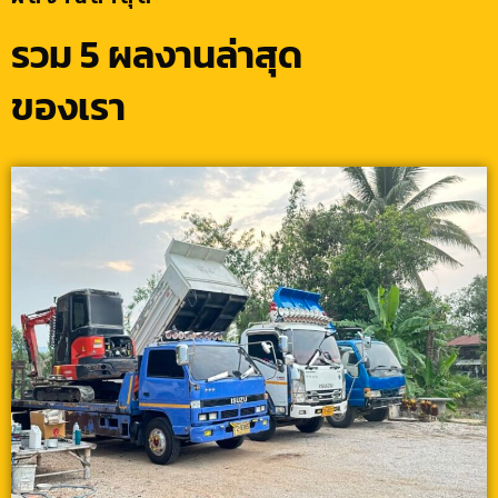
รวม 5 ผลงานล่าสุด
ของเรา