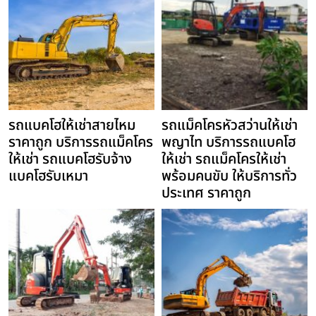
รถแบคโฮให้เช่าสายไหม
รถแม็คโครหัวสว่านให้เช่า
ราคาถูก บริการรถแม็คโคร
พญาไท บริการรถแบคโฮ
ให้เช่า รถแบคโฮรับจ้าง
ให้เช่า รถแม็คโครให้เช่า
แบคโฮรับเหมา
พร้อมคนขับ ให้บริการทั่ว
ประเทศ ราคาถูก