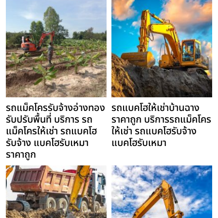
รถแม็คโครรับจ้างอ่างทอง
รถแบคโฮให้เช่าบ้านฉาง
รับปรับพื้นที่ บริการ รถ
ราคาถูก บริการรถแม็คโคร
แม็คโครให้เช่า รถแบคโฮ
ให้เช่า รถแบคโฮรับจ้าง
รับจ้าง แบคโฮรับเหมา
แบคโฮรับเหมา
ราคาถูก