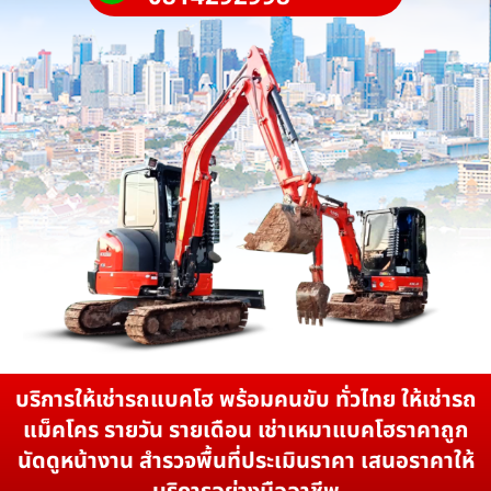
บริการให้เช่ารถแบคโฮ พร้อมคนขับ ทั่วไทย ให้เช่ารถ
แม็คโคร รายวัน รายเดือน เช่าเหมาแบคโฮราคาถูก
นัดดูหน้างาน สำรวจพื้นที่ประเมินราคา เสนอราคาให้