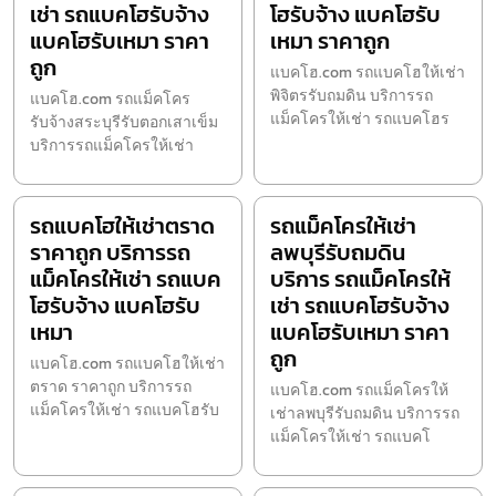
เช่า รถแบคโฮรับจ้าง
โฮรับจ้าง แบคโฮรับ
แบคโฮรับเหมา ราคา
เหมา ราคาถูก
ถูก
แบคโฮ.com รถแบคโฮให้เช่า
พิจิตรรับถมดิน บริการรถ
แบคโฮ.com รถแม็คโคร
แม็คโครให้เช่า รถแบคโฮร
รับจ้างสระบุรีรับตอกเสาเข็ม
บริการรถแม็คโครให้เช่า
รถแบคโฮให้เช่าตราด
รถแม็คโครให้เช่า
ราคาถูก บริการรถ
ลพบุรีรับถมดิน
แม็คโครให้เช่า รถแบค
บริการ รถแม็คโครให้
โฮรับจ้าง แบคโฮรับ
เช่า รถแบคโฮรับจ้าง
เหมา
แบคโฮรับเหมา ราคา
ถูก
แบคโฮ.com รถแบคโฮให้เช่า
ตราด ราคาถูก บริการรถ
แบคโฮ.com รถแม็คโครให้
แม็คโครให้เช่า รถแบคโฮรับ
เช่าลพบุรีรับถมดิน บริการรถ
แม็คโครให้เช่า รถแบคโ