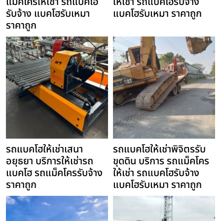
แม็คโครให้เช่า รถแบคโฮ
ให้เช่า รถแบคโฮรับจ้าง
รับจ้าง แบคโฮรับเหมา
แบคโฮรับเหมา ราคาถูก
ราคาถูก
รถแบคโฮให้เช่าเสนา
รถแบคโฮให้เช่าพิจิตรรับ
อยุธยา บริการให้เช่ารถ
ขุดดิน บริการ รถแม็คโคร
แบคโฮ รถแม็คโครรับจ้าง
ให้เช่า รถแบคโฮรับจ้าง
ราคาถูก
แบคโฮรับเหมา ราคาถูก