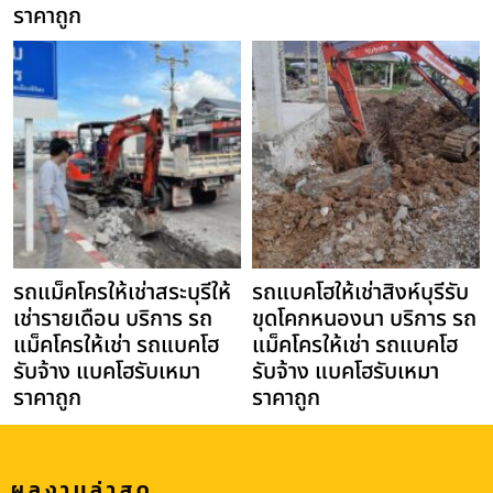
ราคาถูก
รถแม็คโครให้เช่าสระบุรีให้
รถแบคโฮให้เช่าสิงห์บุรีรับ
เช่ารายเดือน บริการ รถ
ขุดโคกหนองนา บริการ รถ
แม็คโครให้เช่า รถแบคโฮ
แม็คโครให้เช่า รถแบคโฮ
รับจ้าง แบคโฮรับเหมา
รับจ้าง แบคโฮรับเหมา
ราคาถูก
ราคาถูก
ผลงานล่าสุด