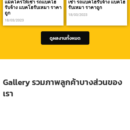
แม็คโครให้เช่า รถแบคโฮ
เช่า รถแบคโฮรับจ้าง แบคโฮ
รับจ้าง แบคโฮรับเหมา ราคา
รับเหมา ราคาถูก
ถูก
18/03/2023
18/03/2023
ดูผลงานทั้งหมด
Gallery รวมภาพลูกค้าบางส่วนของ
เรา