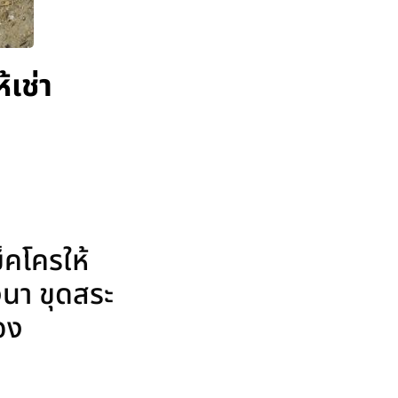
เช่า
คโครให้
งนา ขุดสระ
เอง