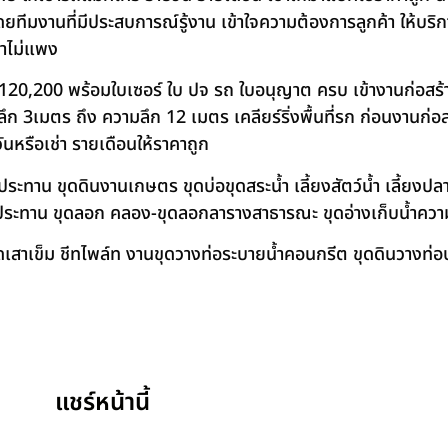
โดยทีมงานที่มีประสบการณ์รู้งาน เข้าใจความต้องการลูกค้า ให้บร
คาไม่แพง
120,200 พร้อมใบเซอร์ ใบ ปจ รถ ใบอนุญาต ครบ เข้างานก่อสร้
 3เมตร ถึง ความลึก 12 เมตร เคลียร์ริ่งพื้นที่รก ก่อนงานก่อส
วันหรือเช่า รายเดือนให้ราคาถูก
าน ขุดดินงานเกษตร ขุดบ่อขุดสระน้ำ เลี้ยงสัตว์น้ำ เลี้ยงปลา-เ
ชลประทาน ขุดลอก คลอง-ขุดลอกลารางสาธารณะ ขุดอ่างเก็บน้ำควา
สาเข็ม ชีทไพล์ท งานขุดวางท่อระบายน้ำคอนกรีต ขุดดินวางท่อป
แชร์หน้านี้