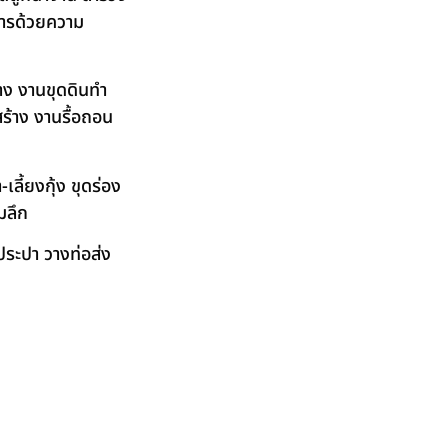
ิการด้วยความ
าง งานขุดดินทำ
ร้าง งานรื้อถอน
ลี้ยงกุ้ง ขุดร่อง
มลึก
ระปา วางท่อส่ง