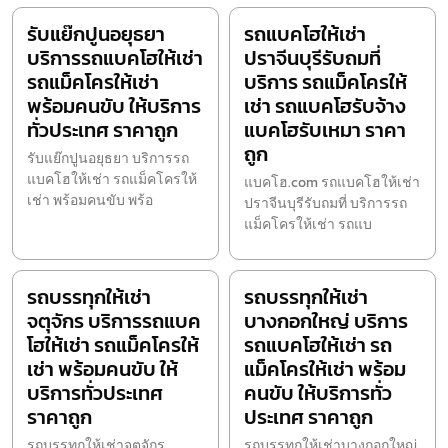
รับแย๊กปูนอยุธยา
รถแบคโฮให้เช่า
บริการรถแบคโฮให้เช่า
ปราจีนบุรีรับถมที่
รถแม็คโครให้เช่า
บริการ รถแม็คโครให้
พร้อมคนขับ ให้บริการ
เช่า รถแบคโฮรับจ้าง
ทั่วประเทศ ราคาถูก
แบคโฮรับเหมา ราคา
ถูก
รับแย๊กปูนอยุธยา บริการรถ
แบคโฮให้เช่า รถแม็คโครให้
แบคโฮ.com รถแบคโฮให้เช่า
เช่า พร้อมคนขับ พร้อ
ปราจีนบุรีรับถมที่ บริการรถ
แม็คโครให้เช่า รถแบ
รถบรรทุกให้เช่า
รถบรรทุกให้เช่า
จตุจักร บริการรถแบค
บางกอกใหญ่ บริการ
โฮให้เช่า รถแม็คโครให้
รถแบคโฮให้เช่า รถ
เช่า พร้อมคนขับ ให้
แม็คโครให้เช่า พร้อม
บริการทั่วประเทศ
คนขับ ให้บริการทั่ว
ราคาถูก
ประเทศ ราคาถูก
รถบรรทุกให้เช่าจตุจักร
รถบรรทุกให้เช่าบางกอกใหญ่