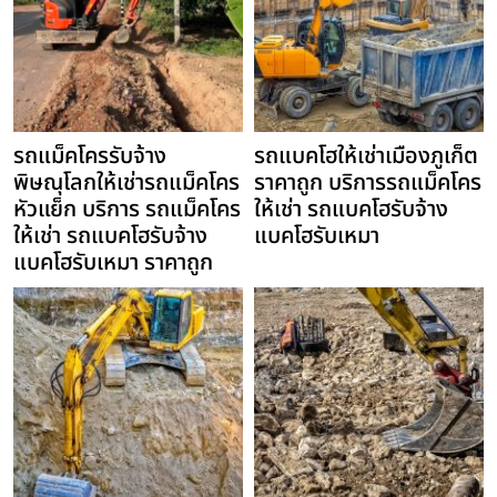
รถแม็คโครรับจ้าง
รถแบคโฮให้เช่าเมืองภูเก็ต
พิษณุโลกให้เช่ารถแม็คโคร
ราคาถูก บริการรถแม็คโคร
หัวแย็ก บริการ รถแม็คโคร
ให้เช่า รถแบคโฮรับจ้าง
ให้เช่า รถแบคโฮรับจ้าง
แบคโฮรับเหมา
แบคโฮรับเหมา ราคาถูก