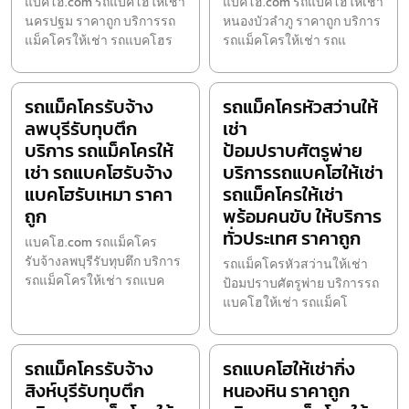
แบคโฮ.com รถแบคโฮให้เช่า
แบคโฮ.com รถแบคโฮให้เช่า
นครปฐม ราคาถูก บริการรถ
หนองบัวลำภู ราคาถูก บริการ
แม็คโครให้เช่า รถแบคโฮร
รถแม็คโครให้เช่า รถแ
รถแม็คโครรับจ้าง
รถแม็คโครหัวสว่านให้
ลพบุรีรับทุบตึก
เช่า
บริการ รถแม็คโครให้
ป้อมปราบศัตรูพ่าย
เช่า รถแบคโฮรับจ้าง
บริการรถแบคโฮให้เช่า
แบคโฮรับเหมา ราคา
รถแม็คโครให้เช่า
ถูก
พร้อมคนขับ ให้บริการ
ทั่วประเทศ ราคาถูก
แบคโฮ.com รถแม็คโคร
รับจ้างลพบุรีรับทุบตึก บริการ
รถแม็คโครหัวสว่านให้เช่า
รถแม็คโครให้เช่า รถแบค
ป้อมปราบศัตรูพ่าย บริการรถ
แบคโฮให้เช่า รถแม็คโ
รถแม็คโครรับจ้าง
รถแบคโฮให้เช่ากิ่ง
สิงห์บุรีรับทุบตึก
หนองหิน ราคาถูก