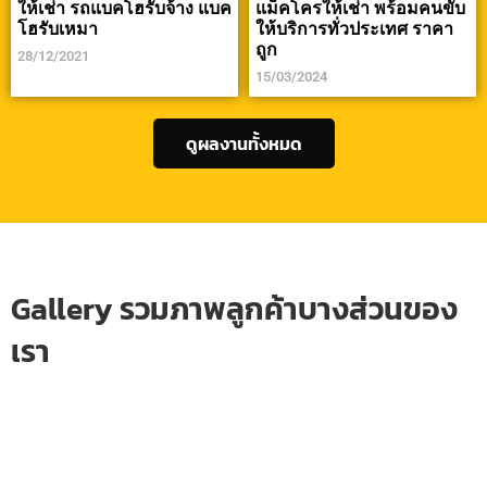
ให้เช่า รถแบคโฮรับจ้าง แบค
แม็คโครให้เช่า พร้อมคนขับ
โฮรับเหมา
ให้บริการทั่วประเทศ ราคา
ถูก
28/12/2021
15/03/2024
ดูผลงานทั้งหมด
Gallery รวมภาพลูกค้าบางส่วนของ
เรา