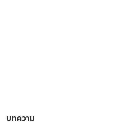
บทความ