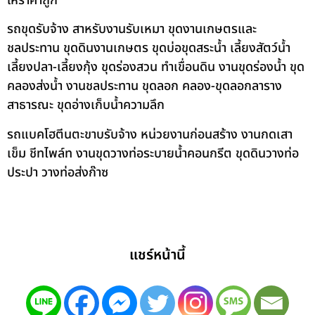
ให้ราคาถูก
รถขุดรับจ้าง สาหรับงานรับเหมา ขุดงานเกษตรและ
ชลประทาน ขุดดินงานเกษตร ขุดบ่อขุดสระน้ำ เลี้ยงสัตว์น้ำ
เลี้ยงปลา-เลี้ยงกุ้ง ขุดร่องสวน ทำเขื่อนดิน งานขุดร่องน้ำ ขุด
คลองส่งน้ำ งานชลประทาน ขุดลอก คลอง-ขุดลอกลาราง
สาธารณะ ขุดอ่างเก็บน้ำความลึก
รถแบคโฮตีนตะขาบรับจ้าง หน่วยงานก่อนสร้าง งานกดเสา
เข็ม ชีทไพล์ท งานขุดวางท่อระบายน้ำคอนกรีต ขุดดินวางท่อ
ประปา วางท่อส่งก๊าซ
แชร์หน้านี้