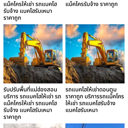
แม็คโครให้เช่า รถแบคโฮ
แม็คโครรับจ้าง ราคาถูก
รับจ้าง แบคโฮรับเหมา
ราคาถูก
รับปรับพื้นที่แม่ฮ่องสอน
รถแบคโฮให้เช่าดอนตูม
บริการ รถแบคโฮให้เช่า รถ
ราคาถูก บริการรถแม็คโคร
แม็คโครให้เช่า รถแบคโฮ
ให้เช่า รถแบคโฮรับจ้าง
รับจ้าง แบคโฮรับเหมา
แบคโฮรับเหมา
ราคาถูก