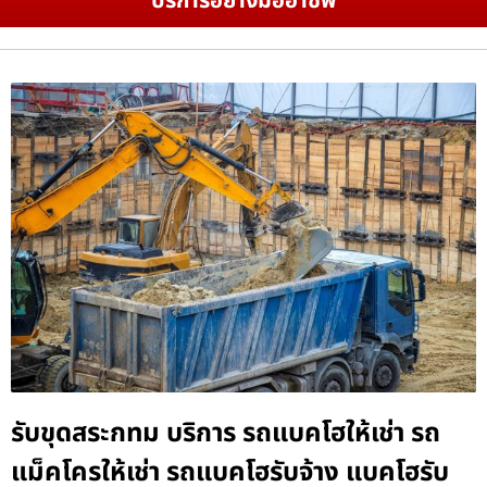
บริการอย่างมืออาชีพ
รับขุดสระกทม บริการ รถแบคโฮให้เช่า รถ
แม็คโครให้เช่า รถแบคโฮรับจ้าง แบคโฮรับ