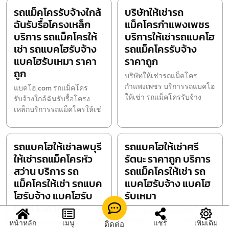
รถแม็คโครรับจ้างใกล้
บริษัทให้เช่ารถ
ฉันรับรื้อโครงเหล็ก
แม็คโครกำแพงเพชร
บริการ รถแม็คโครให้
บริการให้เช่ารถแบคโฮ
เช่า รถแบคโฮรับจ้าง
รถแม็คโครรับจ้าง
แบคโฮรับเหมา ราคา
ราคาถูก
ถูก
บริษัทให้เช่ารถแม็คโคร
กำแพงเพชร บริการรถแบคโฮ
แบคโฮ.com รถแม็คโคร
ให้เช่า รถแม็คโครรับจ้าง
รับจ้างใกล้ฉันรับรื้อโครง
เหล็กบริการรถแม็คโครให้เช่
รถแบคโฮให้เช่าลพบุรี
รถแบคโฮให้เช่าศรี
ให้เช่ารถแม็คโครหัว
รัตนะ ราคาถูก บริการ
สว่าน บริการ รถ
รถแม็คโครให้เช่า รถ
แม็คโครให้เช่า รถแบค
แบคโฮรับจ้าง แบคโฮ
โฮรับจ้าง แบคโฮรับ
รับเหมา
เหมา ราคาถูก
แบคโฮ.com รถแบคโฮให้เช่า
ศรีรัตนะ ราคาถูก บริการรถ
แบคโฮ.com รถแบคโฮให้เช่า
หน้าหลัก
เมนู
แชร์
เพิ่มเติม
ติดต่อ