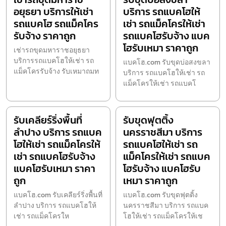
อยุธยา บริการให้เช่า
บริการ รถแบคโฮให้
รถแบคโฮ รถแม็คโคร
เช่า รถแม็คโครให้เช่า
รับจ้าง ราคาถูก
รถแบคโฮรับจ้าง แบค
โฮรับเหมา ราคาถูก
เช่ารถขุดมหาราชอยุธยา
บริการรถแบคโฮให้เช่า รถ
แบคโฮ.com รับขุดบ่อสงขลา
แม็คโครรับจ้าง รับเหมาถมท
บริการ รถแบคโฮให้เช่า รถ
แม็คโครให้เช่า รถแบคโ
รับเคลียร์ริ่งพื้นที่
รับขุดฟุตติ้ง
ลำปาง บริการ รถแบค
นครราชสีมา บริการ
โฮให้เช่า รถแม็คโครให้
รถแบคโฮให้เช่า รถ
เช่า รถแบคโฮรับจ้าง
แม็คโครให้เช่า รถแบค
แบคโฮรับเหมา ราคา
โฮรับจ้าง แบคโฮรับ
ถูก
เหมา ราคาถูก
แบคโฮ.com รับเคลียร์ริ่งพื้นที่
แบคโฮ.com รับขุดฟุตติ้ง
ลำปาง บริการ รถแบคโฮให้
นครราชสีมา บริการ รถแบค
เช่า รถแม็คโครให
โฮให้เช่า รถแม็คโครให้เช