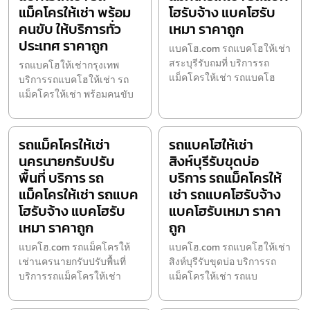
แม็คโครให้เช่า พร้อม
โฮรับจ้าง แบคโฮรับ
คนขับ ให้บริการทั่ว
เหมา ราคาถูก
ประเทศ ราคาถูก
แบคโฮ.com รถแบคโฮให้เช่า
สระบุรีรับถมที่ บริการรถ
รถแบคโฮให้เช่ากรุงเทพ
แม็คโครให้เช่า รถแบคโฮ
บริการรถแบคโฮให้เช่า รถ
แม็คโครให้เช่า พร้อมคนขับ
รถแม็คโครให้เช่า
รถแบคโฮให้เช่า
นครนายกรับปรับ
สิงห์บุรีรับขุดบ่อ
พื้นที่ บริการ รถ
บริการ รถแม็คโครให้
แม็คโครให้เช่า รถแบค
เช่า รถแบคโฮรับจ้าง
โฮรับจ้าง แบคโฮรับ
แบคโฮรับเหมา ราคา
เหมา ราคาถูก
ถูก
แบคโฮ.com รถแม็คโครให้
แบคโฮ.com รถแบคโฮให้เช่า
เช่านครนายกรับปรับพื้นที่
สิงห์บุรีรับขุดบ่อ บริการรถ
บริการรถแม็คโครให้เช่า
แม็คโครให้เช่า รถแบ