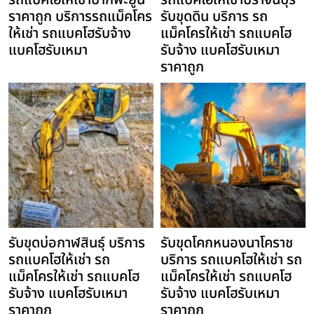
รถแบคโฮให้เช่าปากพะยูน
รถแบคโฮให้เช่าปราจีนบุรี
ราคาถูก บริการรถแม็คโคร
รับขุดดิน บริการ รถ
ให้เช่า รถแบคโฮรับจ้าง
แม็คโครให้เช่า รถแบคโฮ
แบคโฮรับเหมา
รับจ้าง แบคโฮรับเหมา
ราคาถูก
รับขุดบ่อกาฬสินธุ์ บริการ
รับขุดโคกหนองนาโคราช
รถแบคโฮให้เช่า รถ
บริการ รถแบคโฮให้เช่า รถ
แม็คโครให้เช่า รถแบคโฮ
แม็คโครให้เช่า รถแบคโฮ
รับจ้าง แบคโฮรับเหมา
รับจ้าง แบคโฮรับเหมา
ราคาถูก
ราคาถูก