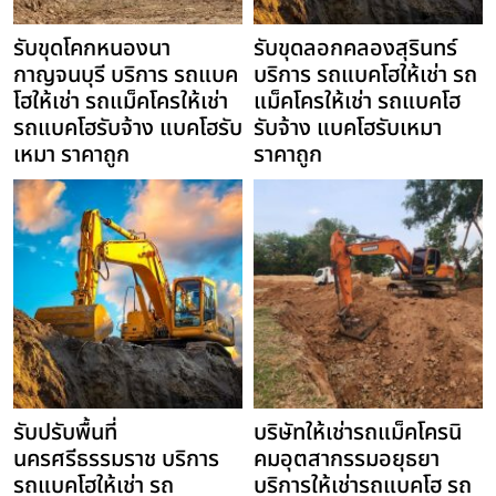
รับขุดโคกหนองนา
รับขุดลอกคลองสุรินทร์
กาญจนบุรี บริการ รถแบค
บริการ รถแบคโฮให้เช่า รถ
โฮให้เช่า รถแม็คโครให้เช่า
แม็คโครให้เช่า รถแบคโฮ
รถแบคโฮรับจ้าง แบคโฮรับ
รับจ้าง แบคโฮรับเหมา
เหมา ราคาถูก
ราคาถูก
รับปรับพื้นที่
บริษัทให้เช่ารถแม็คโครนิ
นครศรีธรรมราช บริการ
คมอุตสากรรมอยุธยา
รถแบคโฮให้เช่า รถ
บริการให้เช่ารถแบคโฮ รถ