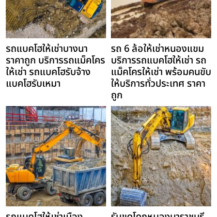
รถแบคโฮให้เช่าบางนา
รถ 6 ล้อให้เช่าหนองแขม
ราคาถูก บริการรถแม็คโคร
บริการรถแบคโฮให้เช่า รถ
ให้เช่า รถแบคโฮรับจ้าง
แม็คโครให้เช่า พร้อมคนขับ
แบคโฮรับเหมา
ให้บริการทั่วประเทศ ราคา
ถูก