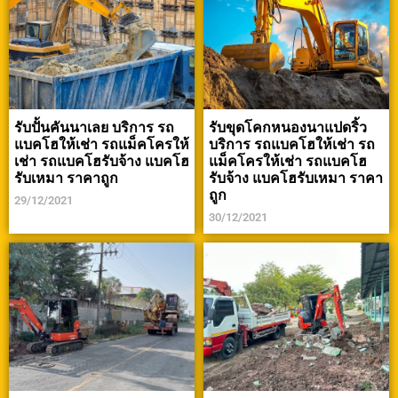
รับปั้นคันนาเลย บริการ รถ
รับขุดโคกหนองนาแปดริ้ว
แบคโฮให้เช่า รถแม็คโครให้
บริการ รถแบคโฮให้เช่า รถ
เช่า รถแบคโฮรับจ้าง แบคโฮ
แม็คโครให้เช่า รถแบคโฮ
รับเหมา ราคาถูก
รับจ้าง แบคโฮรับเหมา ราคา
ถูก
29/12/2021
30/12/2021