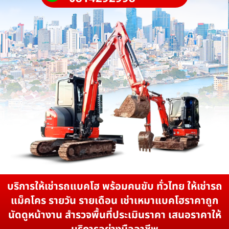
บริการให้เช่ารถแบคโฮ พร้อมคนขับ ทั่วไทย ให้เช่ารถ
แม็คโคร รายวัน รายเดือน เช่าเหมาแบคโฮราคาถูก
นัดดูหน้างาน สำรวจพื้นที่ประเมินราคา เสนอราคาให้