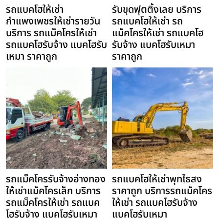
รถแบคโฮให้เช่า
รับขุดฟุตติ้งเลย บริการ
กำแพงเพชรให้เช่ารายวัน
รถแบคโฮให้เช่า รถ
บริการ รถแม็คโครให้เช่า
แม็คโครให้เช่า รถแบคโฮ
รถแบคโฮรับจ้าง แบคโฮรับ
รับจ้าง แบคโฮรับเหมา
เหมา ราคาถูก
ราคาถูก
รถแม็คโครรับจ้างอ่างทอง
รถแบคโฮให้เช่าพุทไธสง
ให้เช่าแม็คโครเล็ก บริการ
ราคาถูก บริการรถแม็คโคร
รถแม็คโครให้เช่า รถแบค
ให้เช่า รถแบคโฮรับจ้าง
โฮรับจ้าง แบคโฮรับเหมา
แบคโฮรับเหมา