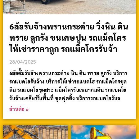
6ล้อรับจ้างพรานกระต่าย วิ่งหิน ดิน
ทราย ลูกรัง ขนเศษปูน รถแม็คโคร
ให้เช่าราคาถูก รถแม็คโครรับจ้า
28/04/2025
6ล้อดั้มรับจ้างพรานกระต่าย หิน ดิน ทราย ลูกรัง บริการ
รถแบคโฮรับจ้าง บริการให้เช่ารถแบคโฮ รถแม็คโครขุด
ดิน รถแบคโฮขุดสระ แม็คโครรับเหมาถมดิน รถแบคโฮ
รับจ้างเคลียร์ริ่งพื้นที่ ขุดฟุตติ้ง บริการรถแบคโฮรับจ
อ่านต่อ »