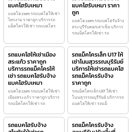
แบคโฮรับเหมา
แบคโฮรับเหมา ราคา
ถูก
แบคโฮ.com รถแบคโฮให้เช่า
ไทรงาม ราคาถูก บริการรถ
แบคโฮ.com รถแบคโฮรับจ้าง
แม็คโครให้เช่า รถแบคโฮร
สระบุรีรับตอกเสาเข็ม บริการ
รถแม็คโครให้เช่า รถ
รถแบคโฮให้เช่าเมือง
รถแม็คโครเล็ก U17 ให้
สระแก้ว ราคาถูก
เช่าโนนสุวรรณบุรีรัมย์
บริการรถแม็คโครให้
บริการให้เช่ารถแบคโฮ
เช่า รถแบคโฮรับจ้าง
รถแม็คโครรับจ้าง
แบคโฮรับเหมา
ราคาถูก
แบคโฮ.com รถแบคโฮให้เช่า
รถแม็คโครเล็ก U17 ให้เช่า
เมืองสระแก้ว ราคาถูก บริการ
โนนสุวรรณบุรีรัมย์ บริการรถ
รถแม็คโครให้เช่า รถ
แบคโฮให้เช่า รถแม็
รถแบคโฮรับจ้าง
รถแม็คโครรับจ้าง