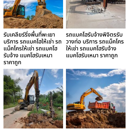
รับเคลียร์ริ่งพื้นที่พะเยา
รถแบคโฮรับจ้างพิจิตรรับ
บริการ รถแบคโฮให้เช่า รถ
วางท่อ บริการ รถแม็คโคร
แม็คโครให้เช่า รถแบคโฮ
ให้เช่า รถแบคโฮรับจ้าง
รับจ้าง แบคโฮรับเหมา
แบคโฮรับเหมา ราคาถูก
ราคาถูก