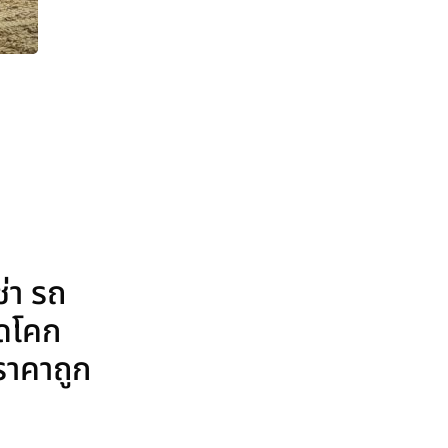
่า รถ
ุดโคก
 ราคาถูก