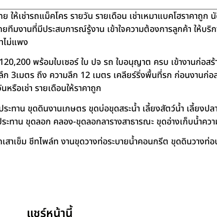
ย ให้เช่ารถแม็คโคร รายวัน รายเดือน เช่าเหมาแบคโฮราคาถูก น
โดยทีมงานที่มีประสบการณ์รู้งาน เข้าใจความต้องการลูกค้า ให้บร
คาไม่แพง
120,200 พร้อมใบเซอร์ ใบ ปจ รถ ใบอนุญาต ครบ เข้างานก่อสร้
 3เมตร ถึง ความลึก 12 เมตร เคลียร์ริ่งพื้นที่รก ก่อนงานก่อส
วันหรือเช่า รายเดือนให้ราคาถูก
าน ขุดดินงานเกษตร ขุดบ่อขุดสระน้ำ เลี้ยงสัตว์น้ำ เลี้ยงปลา-เ
ชลประทาน ขุดลอก คลอง-ขุดลอกลารางสาธารณะ ขุดอ่างเก็บน้ำควา
สาเข็ม ชีทไพล์ท งานขุดวางท่อระบายน้ำคอนกรีต ขุดดินวางท่อป
แชร์หน้านี้