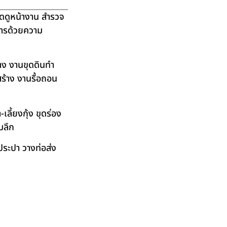
ัดดูหน้างาน สำรวจ
ิการด้วยความ
าง งานขุดดินทำ
ร้าง งานรื้อถอน
ลี้ยงกุ้ง ขุดร่อง
มลึก
ระปา วางท่อส่ง