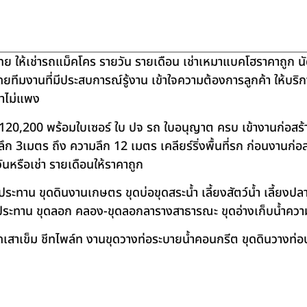
ย ให้เช่ารถแม็คโคร รายวัน รายเดือน เช่าเหมาแบคโฮราคาถูก น
โดยทีมงานที่มีประสบการณ์รู้งาน เข้าใจความต้องการลูกค้า ให้บร
คาไม่แพง
120,200 พร้อมใบเซอร์ ใบ ปจ รถ ใบอนุญาต ครบ เข้างานก่อสร้
 3เมตร ถึง ความลึก 12 เมตร เคลียร์ริ่งพื้นที่รก ก่อนงานก่อส
วันหรือเช่า รายเดือนให้ราคาถูก
าน ขุดดินงานเกษตร ขุดบ่อขุดสระน้ำ เลี้ยงสัตว์น้ำ เลี้ยงปลา-เ
ชลประทาน ขุดลอก คลอง-ขุดลอกลารางสาธารณะ ขุดอ่างเก็บน้ำควา
สาเข็ม ชีทไพล์ท งานขุดวางท่อระบายน้ำคอนกรีต ขุดดินวางท่อป