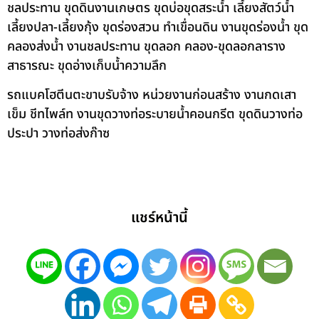
ชลประทาน ขุดดินงานเกษตร ขุดบ่อขุดสระน้ำ เลี้ยงสัตว์น้ำ
เลี้ยงปลา-เลี้ยงกุ้ง ขุดร่องสวน ทำเขื่อนดิน งานขุดร่องน้ำ ขุด
คลองส่งน้ำ งานชลประทาน ขุดลอก คลอง-ขุดลอกลาราง
สาธารณะ ขุดอ่างเก็บน้ำความลึก
รถแบคโฮตีนตะขาบรับจ้าง หน่วยงานก่อนสร้าง งานกดเสา
เข็ม ชีทไพล์ท งานขุดวางท่อระบายน้ำคอนกรีต ขุดดินวางท่อ
ประปา วางท่อส่งก๊าซ
แชร์หน้านี้