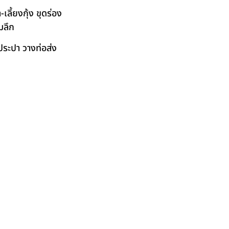
ลี้ยงกุ้ง ขุดร่อง
มลึก
ระปา วางท่อส่ง