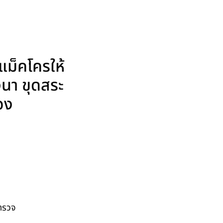
ม็คโครให้
งนา ขุดสระ
เอง
สำรวจ