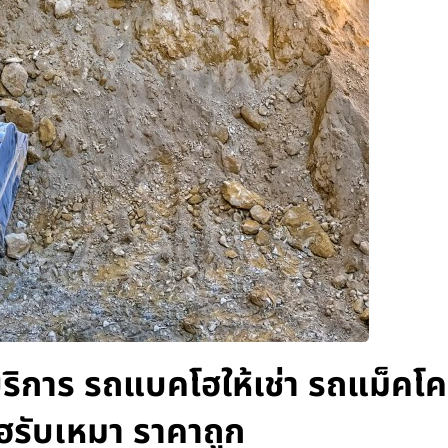
ิการ รถแบคโฮให้เช่า รถแม็คโค
ฮรับเหมา ราคาถูก