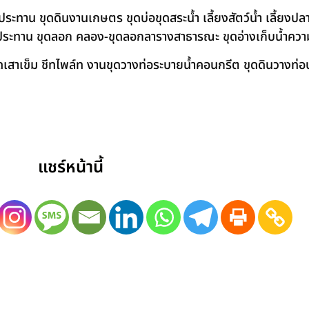
าน ขุดดินงานเกษตร ขุดบ่อขุดสระน้ำ เลี้ยงสัตว์น้ำ เลี้ยงปลา-เ
ชลประทาน ขุดลอก คลอง-ขุดลอกลารางสาธารณะ ขุดอ่างเก็บน้ำควา
สาเข็ม ชีทไพล์ท งานขุดวางท่อระบายน้ำคอนกรีต ขุดดินวางท่อป
แชร์หน้านี้