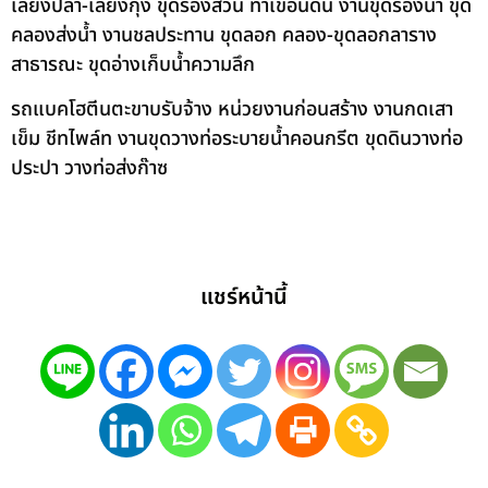
เลี้ยงปลา-เลี้ยงกุ้ง ขุดร่องสวน ทำเขื่อนดิน งานขุดร่องน้ำ ขุด
คลองส่งน้ำ งานชลประทาน ขุดลอก คลอง-ขุดลอกลาราง
สาธารณะ ขุดอ่างเก็บน้ำความลึก
รถแบคโฮตีนตะขาบรับจ้าง หน่วยงานก่อนสร้าง งานกดเสา
เข็ม ชีทไพล์ท งานขุดวางท่อระบายน้ำคอนกรีต ขุดดินวางท่อ
ประปา วางท่อส่งก๊าซ
แชร์หน้านี้