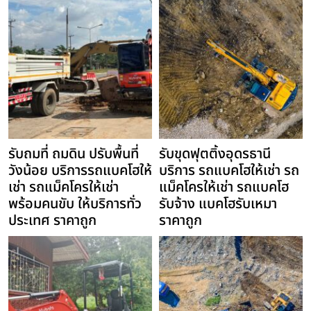
รับถมที่ ถมดิน ปรับพื้นที่
รับขุดฟุตติ้งอุดรธานี
วังน้อย บริการรถแบคโฮให้
บริการ รถแบคโฮให้เช่า รถ
เช่า รถแม็คโครให้เช่า
แม็คโครให้เช่า รถแบคโฮ
พร้อมคนขับ ให้บริการทั่ว
รับจ้าง แบคโฮรับเหมา
ประเทศ ราคาถูก
ราคาถูก