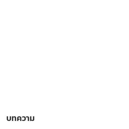
บทความ