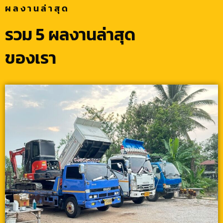
ผลงานล่าสุด
รวม 5 ผลงานล่าสุด
ของเรา