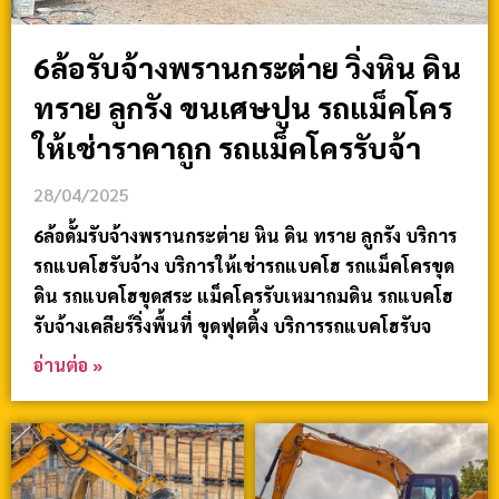
6ล้อรับจ้างพรานกระต่าย วิ่งหิน ดิน
ทราย ลูกรัง ขนเศษปูน รถแม็คโคร
ให้เช่าราคาถูก รถแม็คโครรับจ้า
28/04/2025
6ล้อดั้มรับจ้างพรานกระต่าย หิน ดิน ทราย ลูกรัง บริการ
รถแบคโฮรับจ้าง บริการให้เช่ารถแบคโฮ รถแม็คโครขุด
ดิน รถแบคโฮขุดสระ แม็คโครรับเหมาถมดิน รถแบคโฮ
รับจ้างเคลียร์ริ่งพื้นที่ ขุดฟุตติ้ง บริการรถแบคโฮรับจ
อ่านต่อ »