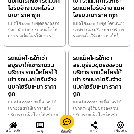
แม็คโครให้เช่า รถแบค
เช่า รถแม็คโครให้เช่า
โฮรับจ้าง แบคโฮรับ
รถแบคโฮรับจ้าง แบค
เหมา ราคาถูก
โฮรับเหมา ราคาถูก
แบคโฮ.com รับขุดลอกคลอง
แบคโฮ.com รับขุดโคกหนอง
บึงกาฬ บริการ รถแบคโฮให้
นาพระนครศรีอยุธยา บริการ
เช่า รถแม็คโครให้เช่า ร
รถแบคโฮให้เช่า รถแม็คโ
รถแม็คโครให้เช่า
รถแม็คโครให้เช่า
อยุธยาให้เช่ารายวัน
สระบุรีรับขุดร่องสวน
บริการ รถแม็คโครให้
บริการ รถแม็คโครให้
เช่า รถแบคโฮรับจ้าง
เช่า รถแบคโฮรับจ้าง
แบคโฮรับเหมา ราคา
แบคโฮรับเหมา ราคา
ถูก
ถูก
แบคโฮ.com รถแม็คโครให้
แบคโฮ.com รถแม็คโครให้
เช่าอยุธยาให้เช่ารายวัน
เช่าสระบุรีรับขุดร่องสวน
บริการรถแม็คโครให้เช่า รถ
บริการรถแม็คโครให้เช่า
หน้าหลัก
เมนู
แชร์
เพิ่มเติม
ติดต่อ