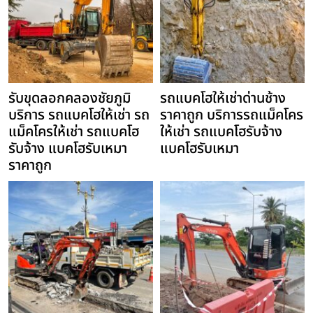
รับขุดลอกคลองชัยภูมิ
รถแบคโฮให้เช่าด่านช้าง
บริการ รถแบคโฮให้เช่า รถ
ราคาถูก บริการรถแม็คโคร
แม็คโครให้เช่า รถแบคโฮ
ให้เช่า รถแบคโฮรับจ้าง
รับจ้าง แบคโฮรับเหมา
แบคโฮรับเหมา
ราคาถูก