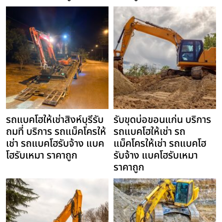
รถแบคโฮให้เช่าสิงห์บุรีรับ
รับขุดบ่อขอนแก่น บริการ
ถมที่ บริการ รถแม็คโครให้
รถแบคโฮให้เช่า รถ
เช่า รถแบคโฮรับจ้าง แบค
แม็คโครให้เช่า รถแบคโฮ
โฮรับเหมา ราคาถูก
รับจ้าง แบคโฮรับเหมา
ราคาถูก