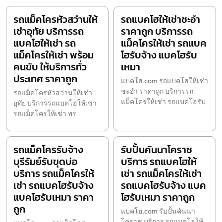
รถแม็คโครหัวสว่านให้
รถแบคโฮให้เช่าชะอำ
เช่าอุทัย บริการรถ
ราคาถูก บริการรถ
แบคโฮให้เช่า รถ
แม็คโครให้เช่า รถแบค
แม็คโครให้เช่า พร้อม
โฮรับจ้าง แบคโฮรับ
คนขับ ให้บริการทั่ว
เหมา
ประเทศ ราคาถูก
แบคโฮ.com รถแบคโฮให้เช่า
ชะอำ ราคาถูก บริการรถ
รถแม็คโครหัวสว่านให้เช่า
แม็คโครให้เช่า รถแบคโฮรับ
อุทัย บริการรถแบคโฮให้เช่า
รถแม็คโครให้เช่า พร
รถแม็คโครรับจ้าง
รับปั้นคันนาโคราช
บุรีรัมย์รับขุดบ่อ
บริการ รถแบคโฮให้
บริการ รถแม็คโครให้
เช่า รถแม็คโครให้เช่า
เช่า รถแบคโฮรับจ้าง
รถแบคโฮรับจ้าง แบค
แบคโฮรับเหมา ราคา
โฮรับเหมา ราคาถูก
ถูก
แบคโฮ.com รับปั้นคันนา
โคราช บริการ รถแบคโฮให้