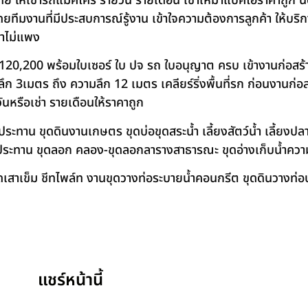
ย ให้เช่ารถแม็คโคร รายวัน รายเดือน เช่าเหมาแบคโฮราคาถูก น
โดยทีมงานที่มีประสบการณ์รู้งาน เข้าใจความต้องการลูกค้า ให้บร
คาไม่แพง
120,200 พร้อมใบเซอร์ ใบ ปจ รถ ใบอนุญาต ครบ เข้างานก่อสร้
 3เมตร ถึง ความลึก 12 เมตร เคลียร์ริ่งพื้นที่รก ก่อนงานก่อส
วันหรือเช่า รายเดือนให้ราคาถูก
าน ขุดดินงานเกษตร ขุดบ่อขุดสระน้ำ เลี้ยงสัตว์น้ำ เลี้ยงปลา-เ
ชลประทาน ขุดลอก คลอง-ขุดลอกลารางสาธารณะ ขุดอ่างเก็บน้ำควา
สาเข็ม ชีทไพล์ท งานขุดวางท่อระบายน้ำคอนกรีต ขุดดินวางท่อป
แชร์หน้านี้