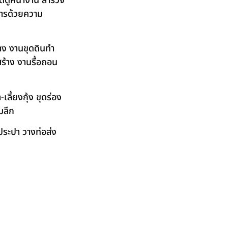
ัดดูหน้างาน สำรวจ
ิการด้วยความ
าง งานขุดดินทำ
ร้าง งานรื้อถอน
ลี้ยงกุ้ง ขุดร่อง
มลึก
ระปา วางท่อส่ง