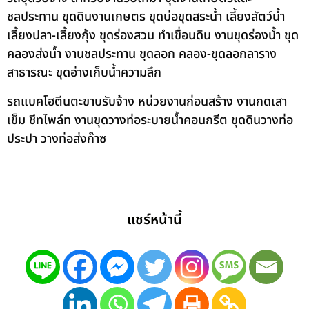
ชลประทาน ขุดดินงานเกษตร ขุดบ่อขุดสระน้ำ เลี้ยงสัตว์น้ำ
เลี้ยงปลา-เลี้ยงกุ้ง ขุดร่องสวน ทำเขื่อนดิน งานขุดร่องน้ำ ขุด
คลองส่งน้ำ งานชลประทาน ขุดลอก คลอง-ขุดลอกลาราง
สาธารณะ ขุดอ่างเก็บน้ำความลึก
รถแบคโฮตีนตะขาบรับจ้าง หน่วยงานก่อนสร้าง งานกดเสา
เข็ม ชีทไพล์ท งานขุดวางท่อระบายน้ำคอนกรีต ขุดดินวางท่อ
ประปา วางท่อส่งก๊าซ
แชร์หน้านี้