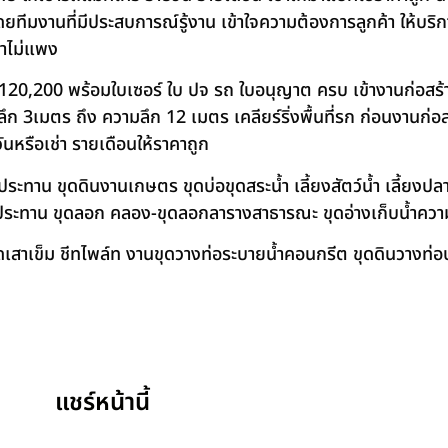
โดยทีมงานที่มีประสบการณ์รู้งาน เข้าใจความต้องการลูกค้า ให้บร
คาไม่แพง
120,200 พร้อมใบเซอร์ ใบ ปจ รถ ใบอนุญาต ครบ เข้างานก่อสร้
 3เมตร ถึง ความลึก 12 เมตร เคลียร์ริ่งพื้นที่รก ก่อนงานก่อส
วันหรือเช่า รายเดือนให้ราคาถูก
าน ขุดดินงานเกษตร ขุดบ่อขุดสระน้ำ เลี้ยงสัตว์น้ำ เลี้ยงปลา-เ
ชลประทาน ขุดลอก คลอง-ขุดลอกลารางสาธารณะ ขุดอ่างเก็บน้ำควา
สาเข็ม ชีทไพล์ท งานขุดวางท่อระบายน้ำคอนกรีต ขุดดินวางท่อป
แชร์หน้านี้