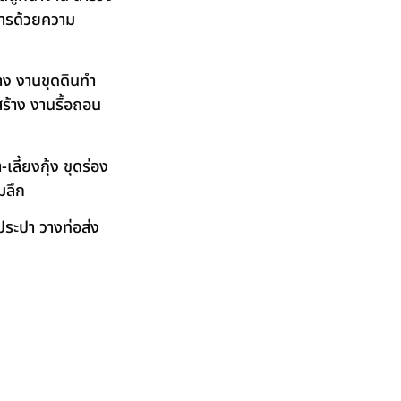
ิการด้วยความ
าง งานขุดดินทำ
ร้าง งานรื้อถอน
ลี้ยงกุ้ง ขุดร่อง
มลึก
ระปา วางท่อส่ง