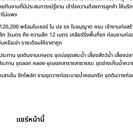
โดยทีมงานที่มีประสบการณ์รู้งาน เข้าใจความต้องการลูกค้า ให้บร
คาไม่แพง
120,200 พร้อมใบเซอร์ ใบ ปจ รถ ใบอนุญาต ครบ เข้างานก่อสร้
 3เมตร ถึง ความลึก 12 เมตร เคลียร์ริ่งพื้นที่รก ก่อนงานก่อส
วันหรือเช่า รายเดือนให้ราคาถูก
าน ขุดดินงานเกษตร ขุดบ่อขุดสระน้ำ เลี้ยงสัตว์น้ำ เลี้ยงปลา-เ
ชลประทาน ขุดลอก คลอง-ขุดลอกลารางสาธารณะ ขุดอ่างเก็บน้ำควา
สาเข็ม ชีทไพล์ท งานขุดวางท่อระบายน้ำคอนกรีต ขุดดินวางท่อป
แชร์หน้านี้