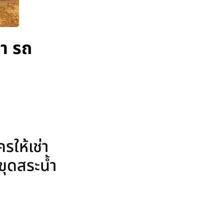
่า รถ
รให้เช่า
ขุดสระน้ำ