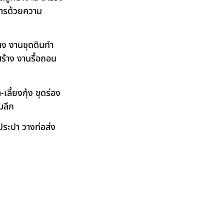
ิการด้วยความ
าง งานขุดดินทำ
ร้าง งานรื้อถอน
ลี้ยงกุ้ง ขุดร่อง
มลึก
ระปา วางท่อส่ง