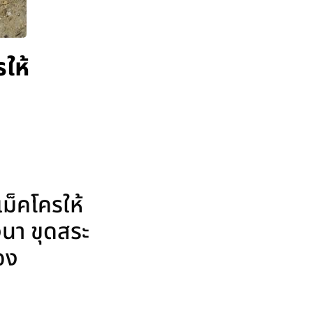
ให้
ม็คโครให้
งนา ขุดสระ
เอง