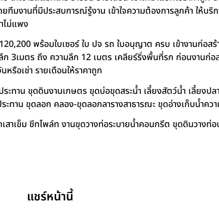
โดยทีมงานที่มีประสบการณ์รู้งาน เข้าใจความต้องการลูกค้า ให้บร
คาไม่แพง
120,200 พร้อมใบเซอร์ ใบ ปจ รถ ใบอนุญาต ครบ เข้างานก่อสร้
 3เมตร ถึง ความลึก 12 เมตร เคลียร์ริ่งพื้นที่รก ก่อนงานก่อส
วันหรือเช่า รายเดือนให้ราคาถูก
าน ขุดดินงานเกษตร ขุดบ่อขุดสระน้ำ เลี้ยงสัตว์น้ำ เลี้ยงปลา-เ
ชลประทาน ขุดลอก คลอง-ขุดลอกลารางสาธารณะ ขุดอ่างเก็บน้ำควา
สาเข็ม ชีทไพล์ท งานขุดวางท่อระบายน้ำคอนกรีต ขุดดินวางท่อป
แชร์หน้านี้