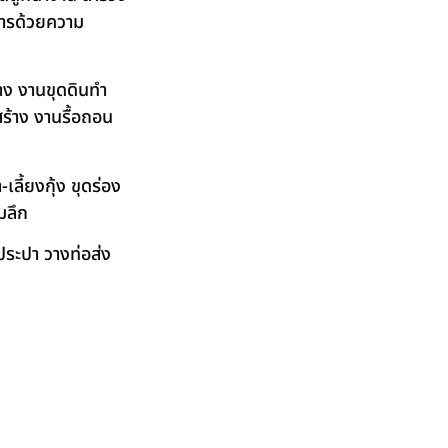
ิการด้วยความ
าง งานขุดดินทำ
ร้าง งานรื้อถอน
ลี้ยงกุ้ง ขุดร่อง
มลึก
ระปา วางท่อส่ง