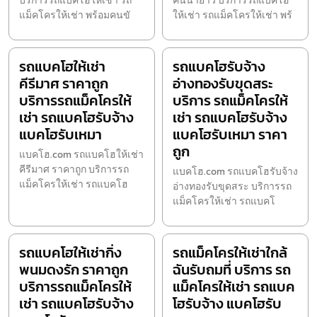
บริการรถแบคโฮให้เช่า รถ
คันนายาว บริการรถแบคโฮ
แม็คโครให้เช่า พร้อมคนขั
ให้เช่า รถแม็คโครให้เช่า พร้
รถแบคโฮให้เช่า
รถแบคโฮรับจ้าง
คีรีมาศ ราคาถูก
อ่างทองรับขุดสระ
บริการรถแม็คโครให้
บริการ รถแม็คโครให้
เช่า รถแบคโฮรับจ้าง
เช่า รถแบคโฮรับจ้าง
แบคโฮรับเหมา
แบคโฮรับเหมา ราคา
ถูก
แบคโฮ.com รถแบคโฮให้เช่า
คีรีมาศ ราคาถูก บริการรถ
แบคโฮ.com รถแบคโฮรับจ้าง
แม็คโครให้เช่า รถแบคโฮ
อ่างทองรับขุดสระ บริการรถ
แม็คโครให้เช่า รถแบคโ
รถแบคโฮให้เช่ากิ่ง
รถแม็คโครให้เช่าใกล้
พนมดงรัก ราคาถูก
ฉันรับถมที่ บริการ รถ
บริการรถแม็คโครให้
แม็คโครให้เช่า รถแบค
เช่า รถแบคโฮรับจ้าง
โฮรับจ้าง แบคโฮรับ