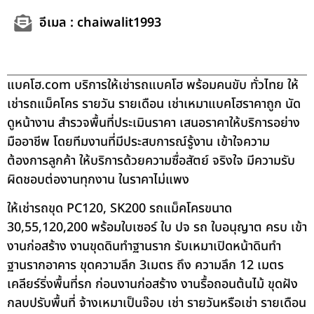
อีเมล : chaiwalit1993
แบคโฮ.com บริการให้เช่ารถแบคโฮ พร้อมคนขับ ทั่วไทย ให้
เช่ารถแม็คโคร รายวัน รายเดือน เช่าเหมาแบคโฮราคาถูก นัด
ดูหน้างาน สำรวจพื้นที่ประเมินราคา เสนอราคาให้บริการอย่าง
มืออาชีพ โดยทีมงานที่มีประสบการณ์รู้งาน เข้าใจความ
ต้องการลูกค้า ให้บริการด้วยความซื่อสัตย์ จริงใจ มีความรับ
ผิดชอบต่องานทุกงาน ในราคาไม่แพง
ให้เช่ารถขุด PC120, SK200 รถแม็คโครขนาด
30,55,120,200 พร้อมใบเซอร์ ใบ ปจ รถ ใบอนุญาต ครบ เข้า
งานก่อสร้าง งานขุดดินทำฐานราก รับเหมาเปิดหน้าดินทำ
ฐานรากอาคาร ขุดความลึก 3เมตร ถึง ความลึก 12 เมตร
เคลียร์ริ่งพื้นที่รก ก่อนงานก่อสร้าง งานรื้อถอนต้นไม้ ขุดฝัง
กลบปรับพื้นที่ จ้างเหมาเป็นจ๊อบ เช่า รายวันหรือเช่า รายเดือน