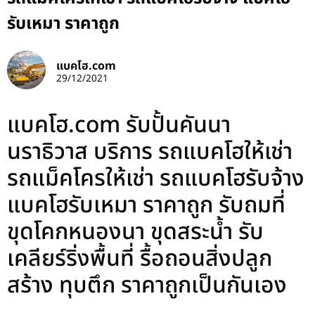
รับเหมา ราคาถูก
แบคโฮ.com
29/12/2021
แบคโฮ.com รับปั้นคันนา
นราธิวาส บริการ รถแบคโฮให้เช่า
รถแม็คโครให้เช่า รถแบคโฮรับจ้าง
แบคโฮรับเหมา ราคาถูก รับถมที่
ขุดโคกหนองนา ขุดสระน้ำ รับ
เคลียร์ริ่งพื้นที่ รื้อถอนสิ่งปลูก
สร้าง ทุบตึก ราคาถูกเป็นกันเอง