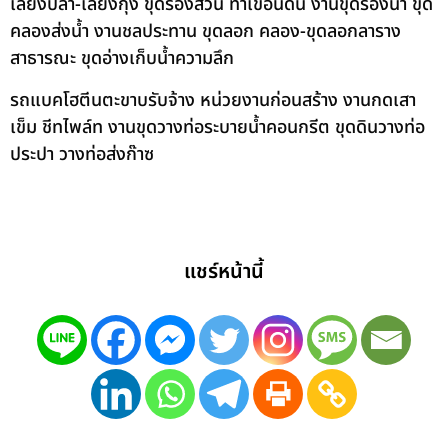
เลี้ยงปลา-เลี้ยงกุ้ง ขุดร่องสวน ทำเขื่อนดิน งานขุดร่องน้ำ ขุด
คลองส่งน้ำ งานชลประทาน ขุดลอก คลอง-ขุดลอกลาราง
สาธารณะ ขุดอ่างเก็บน้ำความลึก
รถแบคโฮตีนตะขาบรับจ้าง หน่วยงานก่อนสร้าง งานกดเสา
เข็ม ชีทไพล์ท งานขุดวางท่อระบายน้ำคอนกรีต ขุดดินวางท่อ
ประปา วางท่อส่งก๊าซ
แชร์หน้านี้