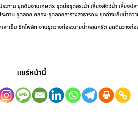
าน ขุดดินงานเกษตร ขุดบ่อขุดสระน้ำ เลี้ยงสัตว์น้ำ เลี้ยงปลา-เ
ชลประทาน ขุดลอก คลอง-ขุดลอกลารางสาธารณะ ขุดอ่างเก็บน้ำควา
สาเข็ม ชีทไพล์ท งานขุดวางท่อระบายน้ำคอนกรีต ขุดดินวางท่อป
แชร์หน้านี้