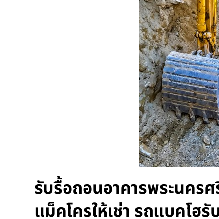
รับรื้อถอนอาคารพระนครศรี
แม็คโครให้เช่า รถแบคโฮรั