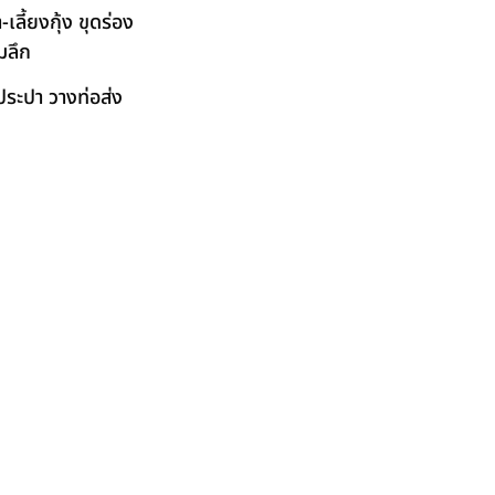
ลี้ยงกุ้ง ขุดร่อง
มลึก
ระปา วางท่อส่ง