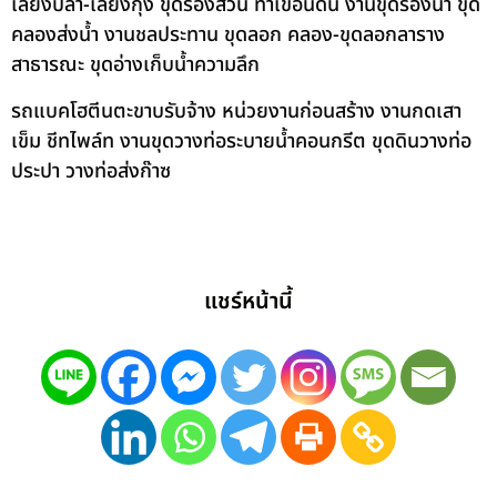
เลี้ยงปลา-เลี้ยงกุ้ง ขุดร่องสวน ทำเขื่อนดิน งานขุดร่องน้ำ ขุด
คลองส่งน้ำ งานชลประทาน ขุดลอก คลอง-ขุดลอกลาราง
สาธารณะ ขุดอ่างเก็บน้ำความลึก
รถแบคโฮตีนตะขาบรับจ้าง หน่วยงานก่อนสร้าง งานกดเสา
เข็ม ชีทไพล์ท งานขุดวางท่อระบายน้ำคอนกรีต ขุดดินวางท่อ
ประปา วางท่อส่งก๊าซ
แชร์หน้านี้