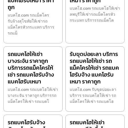
แบคโฮรับเหมา ราคา
เหมา ราคาถูก
ถูก
แบคโฮ.com รถแบคโฮให้เช่า
ลพบุรีให้เช่ารถแม็คโครหัว
แบคโฮ.com รถแม็คโคร
กระแทก บริการรถแม็คโค
รับจ้างสุโขทัยให้เช่ารถ
แม็คโครหัวกระแทก บริการ
รถแม็
รถแบคโฮให้เช่า
รับขุดบ่อยะลา บริการ
บางระจัน ราคาถูก
รถแบคโฮให้เช่า รถ
บริการรถแม็คโครให้
แม็คโครให้เช่า รถแบค
เช่า รถแบคโฮรับจ้าง
โฮรับจ้าง แบคโฮรับ
แบคโฮรับเหมา
เหมา ราคาถูก
แบคโฮ.com รถแบคโฮให้เช่า
แบคโฮ.com รับขุดบ่อยะลา
บางระจัน ราคาถูก บริการรถ
บริการ รถแบคโฮให้เช่า รถ
แม็คโครให้เช่า รถแบคโ
แม็คโครให้เช่า รถแบคโฮ
รถแบคโฮรับจ้าง
รถแบคโฮให้เช่า