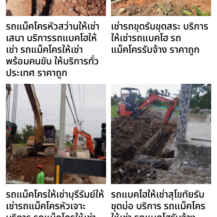
รถแม็คโครหัวสว่านให้เช่า
เช่ารถขุดรับขุดสระ บริการ
เสนา บริการรถแบคโฮให้
ให้เช่ารถแบคโฮ รถ
เช่า รถแม็คโครให้เช่า
แม็คโครรับจ้าง ราคาถูก
พร้อมคนขับ ให้บริการทั่ว
ประเทศ ราคาถูก
รถแม็คโครให้เช่าบุรีรัมย์ให้
รถแบคโฮให้เช่าสุโขทัยรับ
เช่ารถแม็คโครหัวเจาะ
ขุดบ่อ บริการ รถแม็คโคร