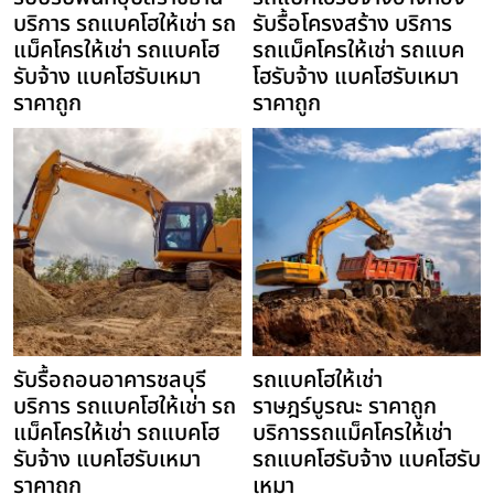
บริการ รถแบคโฮให้เช่า รถ
รับรื้อโครงสร้าง บริการ
แม็คโครให้เช่า รถแบคโฮ
รถแม็คโครให้เช่า รถแบค
รับจ้าง แบคโฮรับเหมา
โฮรับจ้าง แบคโฮรับเหมา
ราคาถูก
ราคาถูก
รับรื้อถอนอาคารชลบุรี
รถแบคโฮให้เช่า
บริการ รถแบคโฮให้เช่า รถ
ราษฎร์บูรณะ ราคาถูก
แม็คโครให้เช่า รถแบคโฮ
บริการรถแม็คโครให้เช่า
รับจ้าง แบคโฮรับเหมา
รถแบคโฮรับจ้าง แบคโฮรับ
ราคาถูก
เหมา