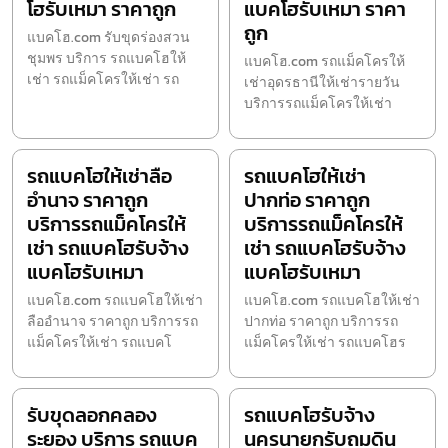
โฮรับเหมา ราคาถูก
แบคโฮรับเหมา ราคา
ถูก
แบคโฮ.com รับขุดร่องสวน
ชุมพร บริการ รถแบคโฮให้
แบคโฮ.com รถแม็คโครให้
เช่า รถแม็คโครให้เช่า รถ
เช่าอุดรธานีให้เช่ารายวัน
บริการรถแม็คโครให้เช่า
รถแบคโฮให้เช่าลือ
รถแบคโฮให้เช่า
อำนาจ ราคาถูก
ปากท่อ ราคาถูก
บริการรถแม็คโครให้
บริการรถแม็คโครให้
เช่า รถแบคโฮรับจ้าง
เช่า รถแบคโฮรับจ้าง
แบคโฮรับเหมา
แบคโฮรับเหมา
แบคโฮ.com รถแบคโฮให้เช่า
แบคโฮ.com รถแบคโฮให้เช่า
ลืออำนาจ ราคาถูก บริการรถ
ปากท่อ ราคาถูก บริการรถ
แม็คโครให้เช่า รถแบคโ
แม็คโครให้เช่า รถแบคโฮร
รับขุดลอกคลอง
รถแบคโฮรับจ้าง
ระยอง บริการ รถแบค
นครนายกรับถมดิน