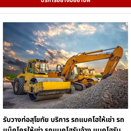
บริการอย่างมืออาชีพ
รับวางท่อสุโขทัย บริการ รถแบคโฮให้เช่า รถ
แม็คโครให้เช่า รถแบคโฮรับจ้าง แบคโฮรับ