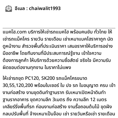
อีเมล : chaiwalit1993
แบคโฮ.com บริการให้เช่ารถแบคโฮ พร้อมคนขับ ทั่วไทย ให้
เช่ารถแม็คโคร รายวัน รายเดือน เช่าเหมาแบคโฮราคาถูก นัด
ดูหน้างาน สำรวจพื้นที่ประเมินราคา เสนอราคาให้บริการอย่าง
มืออาชีพ โดยทีมงานที่มีประสบการณ์รู้งาน เข้าใจความ
ต้องการลูกค้า ให้บริการด้วยความซื่อสัตย์ จริงใจ มีความรับ
ผิดชอบต่องานทุกงาน ในราคาไม่แพง
ให้เช่ารถขุด PC120, SK200 รถแม็คโครขนาด
30,55,120,200 พร้อมใบเซอร์ ใบ ปจ รถ ใบอนุญาต ครบ เข้า
งานก่อสร้าง งานขุดดินทำฐานราก รับเหมาเปิดหน้าดินทำ
ฐานรากอาคาร ขุดความลึก 3เมตร ถึง ความลึก 12 เมตร
เคลียร์ริ่งพื้นที่รก ก่อนงานก่อสร้าง งานรื้อถอนต้นไม้ ขุดฝัง
กลบปรับพื้นที่ จ้างเหมาเป็นจ๊อบ เช่า รายวันหรือเช่า รายเดือน