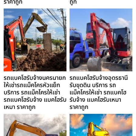
ราคาถูก
ถูก
รถแบคโฮรับจ้างนครนายก
รถแบคโฮรับจ้างอุดรธานี
ให้เช่ารถแม็คโครหัวแย็ก
รับขุดดิน บริการ รถ
บริการ รถแม็คโครให้เช่า
แม็คโครให้เช่า รถแบคโฮ
รถแบคโฮรับจ้าง แบคโฮรับ
รับจ้าง แบคโฮรับเหมา
เหมา ราคาถูก
ราคาถูก