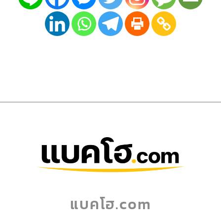
แบคโฮ.com