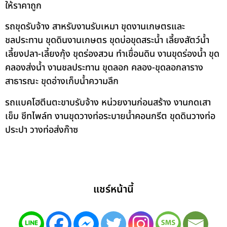
ให้ราคาถูก
รถขุดรับจ้าง สาหรับงานรับเหมา ขุดงานเกษตรและ
ชลประทาน ขุดดินงานเกษตร ขุดบ่อขุดสระน้ำ เลี้ยงสัตว์น้ำ
เลี้ยงปลา-เลี้ยงกุ้ง ขุดร่องสวน ทำเขื่อนดิน งานขุดร่องน้ำ ขุด
คลองส่งน้ำ งานชลประทาน ขุดลอก คลอง-ขุดลอกลาราง
สาธารณะ ขุดอ่างเก็บน้ำความลึก
รถแบคโฮตีนตะขาบรับจ้าง หน่วยงานก่อนสร้าง งานกดเสา
เข็ม ชีทไพล์ท งานขุดวางท่อระบายน้ำคอนกรีต ขุดดินวางท่อ
ประปา วางท่อส่งก๊าซ
แชร์หน้านี้