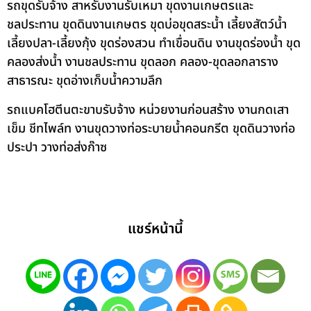
รถขุดรับจ้าง สาหรับงานรับเหมา ขุดงานเกษตรและ
ชลประทาน ขุดดินงานเกษตร ขุดบ่อขุดสระน้ำ เลี้ยงสัตว์น้ำ
เลี้ยงปลา-เลี้ยงกุ้ง ขุดร่องสวน ทำเขื่อนดิน งานขุดร่องน้ำ ขุด
คลองส่งน้ำ งานชลประทาน ขุดลอก คลอง-ขุดลอกลาราง
สาธารณะ ขุดอ่างเก็บน้ำความลึก
รถแบคโฮตีนตะขาบรับจ้าง หน่วยงานก่อนสร้าง งานกดเสา
เข็ม ชีทไพล์ท งานขุดวางท่อระบายน้ำคอนกรีต ขุดดินวางท่อ
ประปา วางท่อส่งก๊าซ
แชร์หน้านี้