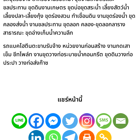
ชลประทาน ขุดดินงานเกษตร ขุดบ่อขุดสระน้ำ เลี้ยงสัตว์น้ำ
เลี้ยงปลา-เลี้ยงกุ้ง ขุดร่องสวน ทำเขื่อนดิน งานขุดร่องน้ำ ขุด
คลองส่งน้ำ งานชลประทาน ขุดลอก คลอง-ขุดลอกลาราง
สาธารณะ ขุดอ่างเก็บน้ำความลึก
รถแบคโฮตีนตะขาบรับจ้าง หน่วยงานก่อนสร้าง งานกดเสา
เข็ม ชีทไพล์ท งานขุดวางท่อระบายน้ำคอนกรีต ขุดดินวางท่อ
ประปา วางท่อส่งก๊าซ
แชร์หน้านี้