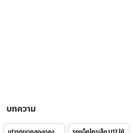
บทความ
เช่ารถขุดคลองขลุง
รถแม็คโครเล็ก U17 ให้