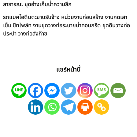
สาธารณะ ขุดอ่างเก็บน้ำความลึก
รถแบคโฮตีนตะขาบรับจ้าง หน่วยงานก่อนสร้าง งานกดเสา
เข็ม ชีทไพล์ท งานขุดวางท่อระบายน้ำคอนกรีต ขุดดินวางท่อ
ประปา วางท่อส่งก๊าซ
แชร์หน้านี้