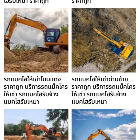
โฮรับเหมา ราคาถูก
ราคาถูก
รถแบคโฮให้เช่าโนนแดง
รถแบคโฮให้เช่าด่านซ้าย
ราคาถูก บริการรถแม็คโคร
ราคาถูก บริการรถแม็คโคร
ให้เช่า รถแบคโฮรับจ้าง
ให้เช่า รถแบคโฮรับจ้าง
แบคโฮรับเหมา
แบคโฮรับเหมา