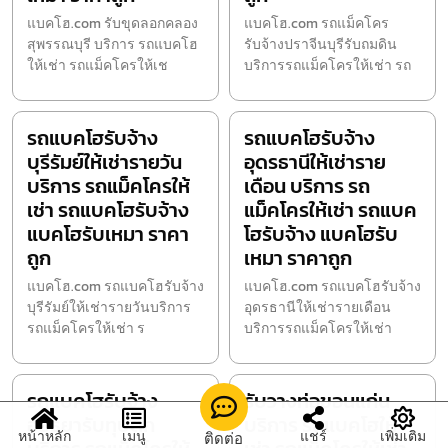
แบคโฮ.com รับขุดลอกคลอง
แบคโฮ.com รถแม็คโคร
สุพรรณบุรี บริการ รถแบคโฮ
รับจ้างปราจีนบุรีรับถมดิน
ให้เช่า รถแม็คโครให้เช
บริการรถแม็คโครให้เช่า รถ
รถแบคโฮรับจ้าง
รถแบคโฮรับจ้าง
บุรีรัมย์ให้เช่ารายวัน
อุดรธานีให้เช่าราย
บริการ รถแม็คโครให้
เดือน บริการ รถ
เช่า รถแบคโฮรับจ้าง
แม็คโครให้เช่า รถแบค
แบคโฮรับเหมา ราคา
โฮรับจ้าง แบคโฮรับ
ถูก
เหมา ราคาถูก
แบคโฮ.com รถแบคโฮรับจ้าง
แบคโฮ.com รถแบคโฮรับจ้าง
บุรีรัมย์ให้เช่ารายวันบริการ
อุดรธานีให้เช่ารายเดือน
รถแม็คโครให้เช่า ร
บริการรถแม็คโครให้เช่า
รถแบคโฮรับจ้าง
รับวางท่อขอนแก่น
อยุธยารับทุบตึก
บริการ รถแบคโฮให้
หน้าหลัก
เมนู
แชร์
เพิ่มเติม
ติดต่อ