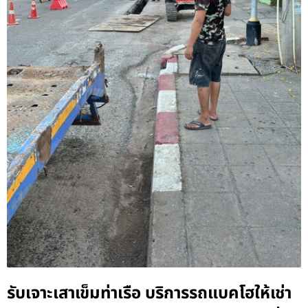
รับเจาะเสาเข็มท่าเรือ บริการรถแบคโฮให้เช่า