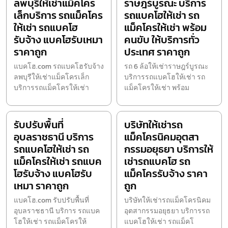
ลพบุรีให้เช่าแม็คโคร
ราษฎร์บูรณะ บริการ
เล็กบริการ รถแม็คโคร
รถแบคโฮให้เช่า รถ
ให้เช่า รถแบคโฮ
แม็คโครให้เช่า พร้อม
รับจ้าง แบคโฮรับเหมา
คนขับ ให้บริการทั่ว
ราคาถูก
ประเทศ ราคาถูก
แบคโฮ.com รถแบคโฮรับจ้าง
รถ 6 ล้อให้เช่าราษฎร์บูรณะ
ลพบุรีให้เช่าแม็คโครเล็ก
บริการรถแบคโฮให้เช่า รถ
บริการรถแม็คโครให้เช่า
แม็คโครให้เช่า พร้อม
รับปรับพื้นที่
บริษัทให้เช่ารถ
อุบลราชธานี บริการ
แม็คโครนิคมอุตสา
รถแบคโฮให้เช่า รถ
กรรมอยุธยา บริการให้
แม็คโครให้เช่า รถแบค
เช่ารถแบคโฮ รถ
โฮรับจ้าง แบคโฮรับ
แม็คโครรับจ้าง ราคา
เหมา ราคาถูก
ถูก
แบคโฮ.com รับปรับพื้นที่
บริษัทให้เช่ารถแม็คโครนิคม
อุบลราชธานี บริการ รถแบค
อุตสากรรมอยุธยา บริการรถ
โฮให้เช่า รถแม็คโครให้
แบคโฮให้เช่า รถแม็คโ