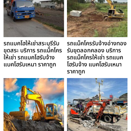
รถแบคโฮให้เช่าสระบุรีรับ
รถแม็คโครรับจ้างอ่างทอง
ขุดสระ บริการ รถแม็คโคร
รับขุดลอกคลอง บริการ
ให้เช่า รถแบคโฮรับจ้าง
รถแม็คโครให้เช่า รถแบค
แบคโฮรับเหมา ราคาถูก
โฮรับจ้าง แบคโฮรับเหมา
ราคาถูก