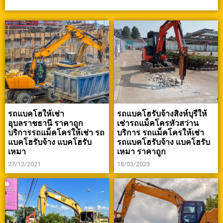
รถแบคโฮให้เช่า
รถแบคโฮรับจ้างสิงห์บุรีให้
อุบลราชธานี ราคาถูก
เช่ารถแม็คโครหัวสว่าน
บริการรถแม็คโครให้เช่า รถ
บริการ รถแม็คโครให้เช่า
แบคโฮรับจ้าง แบคโฮรับ
รถแบคโฮรับจ้าง แบคโฮรับ
เหมา
เหมา ราคาถูก
27/12/2021
18/03/2023