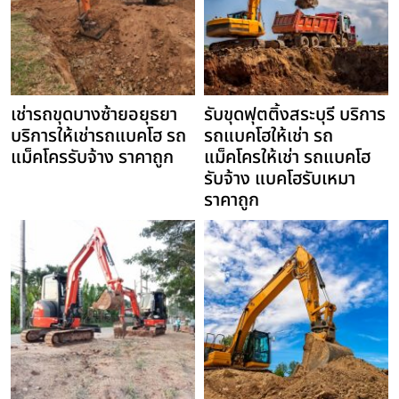
เช่ารถขุดบางซ้ายอยุธยา
รับขุดฟุตติ้งสระบุรี บริการ
บริการให้เช่ารถแบคโฮ รถ
รถแบคโฮให้เช่า รถ
แม็คโครรับจ้าง ราคาถูก
แม็คโครให้เช่า รถแบคโฮ
รับจ้าง แบคโฮรับเหมา
ราคาถูก