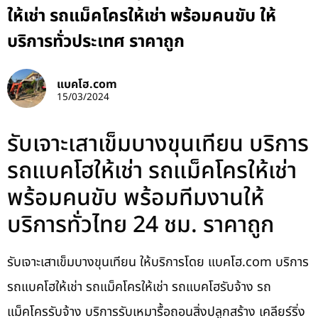
ให้เช่า รถแม็คโครให้เช่า พร้อมคนขับ ให้
บริการทั่วประเทศ ราคาถูก
แบคโฮ.com
15/03/2024
รับเจาะเสาเข็มบางขุนเทียน บริการ
รถแบคโฮให้เช่า รถแม็คโครให้เช่า
พร้อมคนขับ พร้อมทีมงานให้
บริการทั่วไทย 24 ชม. ราคาถูก
รับเจาะเสาเข็มบางขุนเทียน ให้บริการโดย แบคโฮ.com บริการ
รถแบคโฮให้เช่า รถแม็คโครให้เช่า รถแบคโฮรับจ้าง รถ
แม็คโครรับจ้าง บริการรับเหมารื้อถอนสิ่งปลูกสร้าง เคลียร์ริ่ง