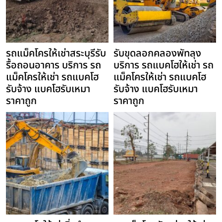
รถแม็คโครให้เช่าสระบุรีรับ
รับขุดลอกคลองพัทลุง
รื้อถอนอาคาร บริการ รถ
บริการ รถแบคโฮให้เช่า รถ
แม็คโครให้เช่า รถแบคโฮ
แม็คโครให้เช่า รถแบคโฮ
รับจ้าง แบคโฮรับเหมา
รับจ้าง แบคโฮรับเหมา
ราคาถูก
ราคาถูก