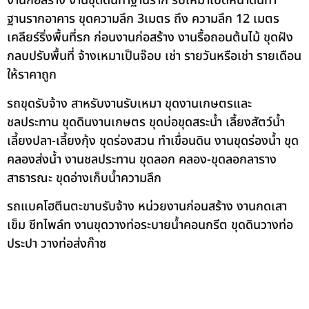
งานก่อสร้าง งานขุดดินทำฐานราก รับเหมาเปิดหน้าดินทำ
ฐานรากอาคาร ขุดความลึก 3เมตร ถึง ความลึก 12 เมตร
เคลียร์ริ่งพื้นที่รก ก่อนงานก่อสร้าง งานรื้อถอนต้นไม้ ขุดฝัง
กลบปรับพื้นที่ จ้างเหมาเป็นจ๊อบ เช่า รายวันหรือเช่า รายเดือน
ให้ราคาถูก
รถขุดรับจ้าง สาหรับงานรับเหมา ขุดงานเกษตรและ
ชลประทาน ขุดดินงานเกษตร ขุดบ่อขุดสระน้ำ เลี้ยงสัตว์น้ำ
เลี้ยงปลา-เลี้ยงกุ้ง ขุดร่องสวน ทำเขื่อนดิน งานขุดร่องน้ำ ขุด
คลองส่งน้ำ งานชลประทาน ขุดลอก คลอง-ขุดลอกลาราง
สาธารณะ ขุดอ่างเก็บน้ำความลึก
รถแบคโฮตีนตะขาบรับจ้าง หน่วยงานก่อนสร้าง งานกดเสา
เข็ม ชีทไพล์ท งานขุดวางท่อระบายน้ำคอนกรีต ขุดดินวางท่อ
ประปา วางท่อส่งก๊าซ