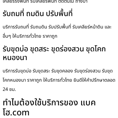
เคลียร์ริ่งพื้นที่ รับเคลียร์พื้นที่ ตัดต้นไม้ ถางป่า
รับถมที่ ถมดิน ปรับพื้นที่
บริการรับถมที่ รับถมดิน รับปรับพื้นที่ รับเคลียร์หน้าดิน และ
อื่นๆ ให้บริการทั่วไทย ราคาถูก
รับขุดบ่อ ขุดสระ ขุดร่องสวน ขุดโคก
หนองนา
บริการรับขุดบ่อ รับขุดสระ รับขุดคลอง รับขุดร่องสวน รับขุด
โคกหนองนา ราคาถูก ให้บริการทั่วไทย ยินดีให้คำปรึกษาตลอด
24 ชม.
ทำไมต้องใช้บริการของ แบค
โฮ.com