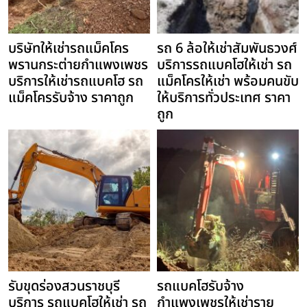
บริษัทให้เช่ารถแม็คโคร
รถ 6 ล้อให้เช่าสัมพันธวงศ์
พรานกระต่ายกำแพงเพชร
บริการรถแบคโฮให้เช่า รถ
บริการให้เช่ารถแบคโฮ รถ
แม็คโครให้เช่า พร้อมคนขับ
แม็คโครรับจ้าง ราคาถูก
ให้บริการทั่วประเทศ ราคา
ถูก
รับขุดร่องสวนราชบุรี
รถแบคโฮรับจ้าง
บริการ รถแบคโฮให้เช่า รถ
กำแพงเพชรให้เช่าราย