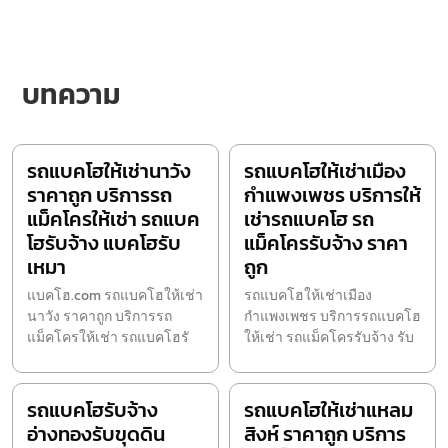
บทความ
รถแบคโฮให้เช่านาวัง
รถแบคโฮให้เช่าเมือง
ราคาถูก บริการรถ
กำแพงเพชร บริการให้
แม็คโครให้เช่า รถแบค
เช่ารถแบคโฮ รถ
โฮรับจ้าง แบคโฮรับ
แม็คโครรับจ้าง ราคา
เหมา
ถูก
แบคโฮ.com รถแบคโฮให้เช่า
รถแบคโฮให้เช่าเมือง
นาวัง ราคาถูก บริการรถ
กำแพงเพชร บริการรถแบคโฮ
แม็คโครให้เช่า รถแบคโฮรั
ให้เช่า รถแม็คโครรับจ้าง รับ
รถแบคโฮรับจ้าง
รถแบคโฮให้เช่าแหลม
อ่างทองรับขุดดิน
สิงห์ ราคาถูก บริการ