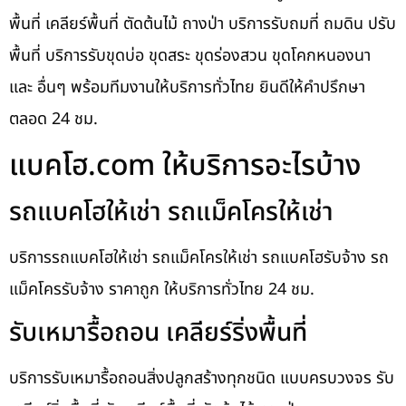
พื้นที่ เคลียร์พื้นที่ ตัดต้นไม้ ถางป่า บริการรับถมที่ ถมดิน ปรับ
พื้นที่ บริการรับขุดบ่อ ขุดสระ ขุดร่องสวน ขุดโคกหนองนา
และ อื่นๆ พร้อมทีมงานให้บริการทั่วไทย ยินดีให้คำปรึกษา
ตลอด 24 ชม.
แบคโฮ.com ให้บริการอะไรบ้าง
รถแบคโฮให้เช่า รถแม็คโครให้เช่า
บริการรถแบคโฮให้เช่า รถแม็คโครให้เช่า รถแบคโฮรับจ้าง รถ
แม็คโครรับจ้าง ราคาถูก ให้บริการทั่วไทย 24 ชม.
รับเหมารื้อถอน เคลียร์ริ่งพื้นที่
บริการรับเหมารื้อถอนสิ่งปลูกสร้างทุกชนิด แบบครบวงจร รับ