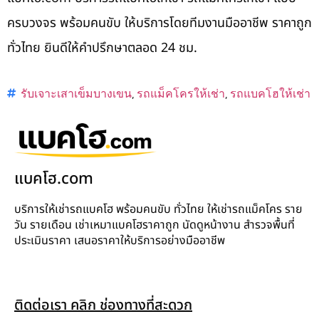
ครบวงจร พร้อมคนขับ ให้บริการโดยทีมงานมืออาชีพ ราคาถูก
ทั่วไทย ยินดีให้คำปรึกษาตลอด 24 ชม.
รับเจาะเสาเข็มบางเขน
,
รถแม็คโครให้เช่า
,
รถแบคโฮให้เช่า
แบคโฮ.com
บริการให้เช่ารถแบคโฮ พร้อมคนขับ ทั่วไทย ให้เช่ารถแม็คโคร ราย
วัน รายเดือน เช่าเหมาแบคโฮราคาถูก นัดดูหน้างาน สำรวจพื้นที่
ประเมินราคา เสนอราคาให้บริการอย่างมืออาชีพ
ติดต่อเรา คลิก ช่องทางที่สะดวก