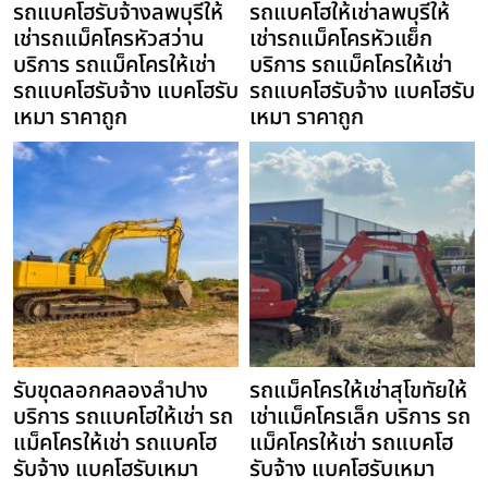
รถแบคโฮรับจ้างลพบุรีให้
รถแบคโฮให้เช่าลพบุรีให้
เช่ารถแม็คโครหัวสว่าน
เช่ารถแม็คโครหัวแย็ก
บริการ รถแม็คโครให้เช่า
บริการ รถแม็คโครให้เช่า
รถแบคโฮรับจ้าง แบคโฮรับ
รถแบคโฮรับจ้าง แบคโฮรับ
เหมา ราคาถูก
เหมา ราคาถูก
รับขุดลอกคลองลำปาง
รถแม็คโครให้เช่าสุโขทัยให้
บริการ รถแบคโฮให้เช่า รถ
เช่าแม็คโครเล็ก บริการ รถ
แม็คโครให้เช่า รถแบคโฮ
แม็คโครให้เช่า รถแบคโฮ
รับจ้าง แบคโฮรับเหมา
รับจ้าง แบคโฮรับเหมา