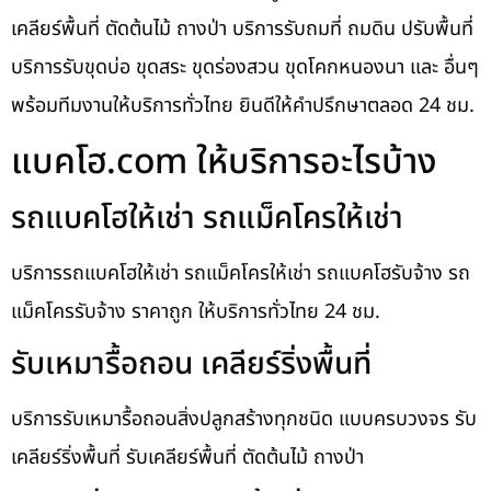
เคลียร์พื้นที่ ตัดต้นไม้ ถางป่า บริการรับถมที่ ถมดิน ปรับพื้นที่
บริการรับขุดบ่อ ขุดสระ ขุดร่องสวน ขุดโคกหนองนา และ อื่นๆ
พร้อมทีมงานให้บริการทั่วไทย ยินดีให้คำปรึกษาตลอด 24 ชม.
แบคโฮ.com ให้บริการอะไรบ้าง
รถแบคโฮให้เช่า รถแม็คโครให้เช่า
บริการรถแบคโฮให้เช่า รถแม็คโครให้เช่า รถแบคโฮรับจ้าง รถ
แม็คโครรับจ้าง ราคาถูก ให้บริการทั่วไทย 24 ชม.
รับเหมารื้อถอน เคลียร์ริ่งพื้นที่
บริการรับเหมารื้อถอนสิ่งปลูกสร้างทุกชนิด แบบครบวงจร รับ
เคลียร์ริ่งพื้นที่ รับเคลียร์พื้นที่ ตัดต้นไม้ ถางป่า