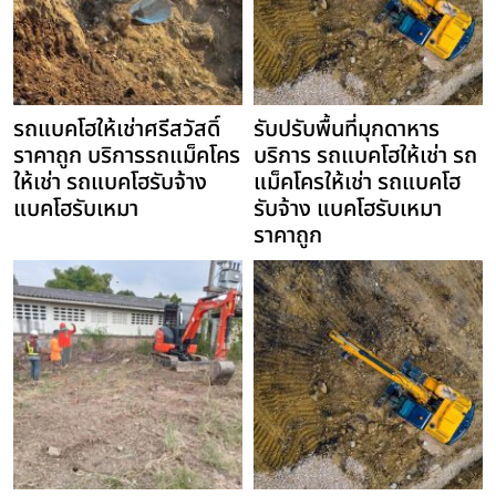
รถแบคโฮให้เช่าศรีสวัสดิ์
รับปรับพื้นที่มุกดาหาร
ราคาถูก บริการรถแม็คโคร
บริการ รถแบคโฮให้เช่า รถ
ให้เช่า รถแบคโฮรับจ้าง
แม็คโครให้เช่า รถแบคโฮ
แบคโฮรับเหมา
รับจ้าง แบคโฮรับเหมา
ราคาถูก