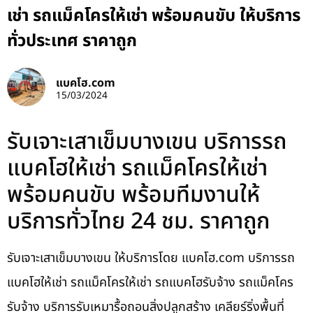
เช่า รถแม็คโครให้เช่า พร้อมคนขับ ให้บริการ
ทั่วประเทศ ราคาถูก
แบคโฮ.com
15/03/2024
รับเจาะเสาเข็มบางเขน บริการรถ
แบคโฮให้เช่า รถแม็คโครให้เช่า
พร้อมคนขับ พร้อมทีมงานให้
บริการทั่วไทย 24 ชม. ราคาถูก
รับเจาะเสาเข็มบางเขน ให้บริการโดย แบคโฮ.com บริการรถ
แบคโฮให้เช่า รถแม็คโครให้เช่า รถแบคโฮรับจ้าง รถแม็คโคร
รับจ้าง บริการรับเหมารื้อถอนสิ่งปลูกสร้าง เคลียร์ริ่งพื้นที่