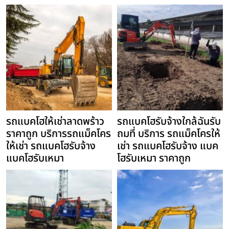
รถแบคโฮให้เช่าลาดพร้าว
รถแบคโฮรับจ้างใกล้ฉันรับ
ราคาถูก บริการรถแม็คโคร
ถมที่ บริการ รถแม็คโครให้
ให้เช่า รถแบคโฮรับจ้าง
เช่า รถแบคโฮรับจ้าง แบค
แบคโฮรับเหมา
โฮรับเหมา ราคาถูก