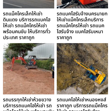
รถแม็คโครเล็กให้เช่า
รถแบคโฮรับจ้างนครนายก
ดินแดง บริการรถแบคโฮ
ให้เช่าแม็คโครเล็กบริการ
ให้เช่า รถแม็คโครให้เช่า
รถแม็คโครให้เช่า รถแบค
พร้อมคนขับ ให้บริการทั่ว
โฮรับจ้าง แบคโฮรับเหมา
ประเทศ ราคาถูก
ราคาถูก
รถบรรทุกให้เช่าห้วยขวาง
รถแบคโฮให้เช่าหนองหงส์
บริการรถแบคโฮให้เช่า รถ
ราคาถูก บริการรถแม็คโคร