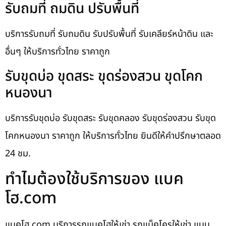
รับถมที่ ถมดิน ปรับพื้นที่
บริการรับถมที่ รับถมดิน รับปรับพื้นที่ รับเคลียร์หน้าดิน และ
อื่นๆ ให้บริการทั่วไทย ราคาถูก
รับขุดบ่อ ขุดสระ ขุดร่องสวน ขุดโคก
หนองนา
บริการรับขุดบ่อ รับขุดสระ รับขุดคลอง รับขุดร่องสวน รับขุด
โคกหนองนา ราคาถูก ให้บริการทั่วไทย ยินดีให้คำปรึกษาตลอด
24 ชม.
ทำไมต้องใช้บริการของ แบค
โฮ.com
แบคโฮ.com บริการรถแบคโฮให้เช่า รถแม็คโครให้เช่า แบบ