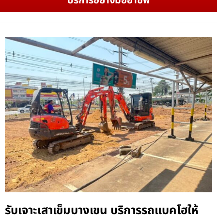
บริการอย่างมืออาชีพ
รับเจาะเสาเข็มบางเขน บริการรถแบคโฮให้