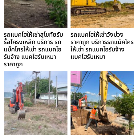
รถแบคโฮให้เช่าสุโขทัยรับ
รถแบคโฮให้เช่าวังม่วง
รื้อโครงเหล็ก บริการ รถ
ราคาถูก บริการรถแม็คโคร
แม็คโครให้เช่า รถแบคโฮ
ให้เช่า รถแบคโฮรับจ้าง
รับจ้าง แบคโฮรับเหมา
แบคโฮรับเหมา
ราคาถูก