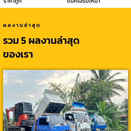
ราคาถูก
แบคโฮรับเหมา
ผลงานล่าสุด
รวม 5 ผลงานล่าสุด
ของเรา