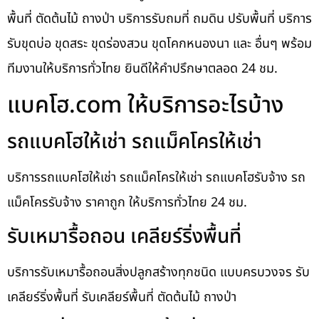
พื้นที่ ตัดต้นไม้ ถางป่า บริการรับถมที่ ถมดิน ปรับพื้นที่ บริการ
รับขุดบ่อ ขุดสระ ขุดร่องสวน ขุดโคกหนองนา และ อื่นๆ พร้อม
ทีมงานให้บริการทั่วไทย ยินดีให้คำปรึกษาตลอด 24 ชม.
แบคโฮ.com ให้บริการอะไรบ้าง
รถแบคโฮให้เช่า รถแม็คโครให้เช่า
บริการรถแบคโฮให้เช่า รถแม็คโครให้เช่า รถแบคโฮรับจ้าง รถ
แม็คโครรับจ้าง ราคาถูก ให้บริการทั่วไทย 24 ชม.
รับเหมารื้อถอน เคลียร์ริ่งพื้นที่
บริการรับเหมารื้อถอนสิ่งปลูกสร้างทุกชนิด แบบครบวงจร รับ
เคลียร์ริ่งพื้นที่ รับเคลียร์พื้นที่ ตัดต้นไม้ ถางป่า