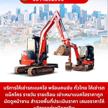
บริการให้เช่ารถแบคโฮ พร้อมคนขับ ทั่วไทย ให้เช่ารถ
แม็คโคร รายวัน รายเดือน เช่าเหมาแบคโฮราคาถูก
นัดดูหน้างาน สำรวจพื้นที่ประเมินราคา เสนอราคาให้