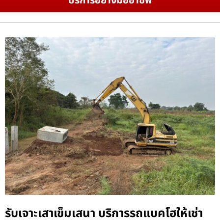
บริการอย่างมืออาชีพ
รับเจาะเสาเข็มเสนา บริการรถแบคโฮให้เช่า