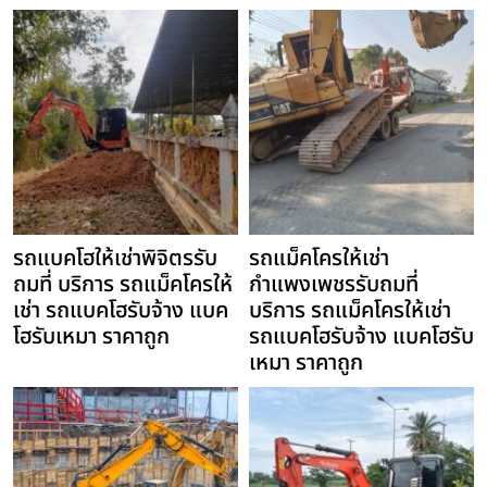
รถแบคโฮให้เช่าพิจิตรรับ
รถแม็คโครให้เช่า
ถมที่ บริการ รถแม็คโครให้
กำแพงเพชรรับถมที่
เช่า รถแบคโฮรับจ้าง แบค
บริการ รถแม็คโครให้เช่า
โฮรับเหมา ราคาถูก
รถแบคโฮรับจ้าง แบคโฮรับ
เหมา ราคาถูก