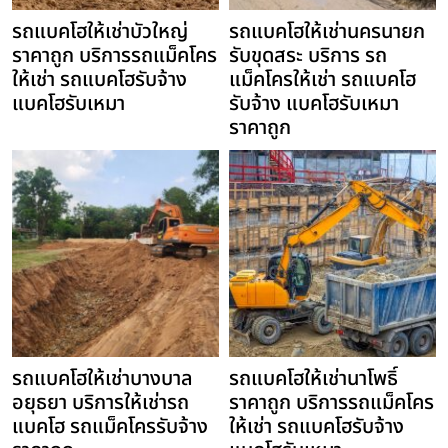
รถแบคโฮให้เช่าบัวใหญ่
รถแบคโฮให้เช่านครนายก
ราคาถูก บริการรถแม็คโคร
รับขุดสระ บริการ รถ
ให้เช่า รถแบคโฮรับจ้าง
แม็คโครให้เช่า รถแบคโฮ
แบคโฮรับเหมา
รับจ้าง แบคโฮรับเหมา
ราคาถูก
รถแบคโฮให้เช่าบางบาล
รถแบคโฮให้เช่านาโพธิ์
อยุธยา บริการให้เช่ารถ
ราคาถูก บริการรถแม็คโคร
แบคโฮ รถแม็คโครรับจ้าง
ให้เช่า รถแบคโฮรับจ้าง