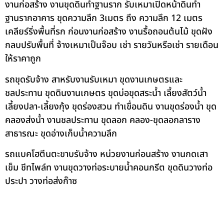
งานก่อสร้าง งานขุดดินทำฐานราก รับเหมาเปิดหน้าดินทำ
ฐานรากอาคาร ขุดความลึก 3เมตร ถึง ความลึก 12 เมตร
เคลียร์ริ่งพื้นที่รก ก่อนงานก่อสร้าง งานรื้อถอนต้นไม้ ขุดฝัง
กลบปรับพื้นที่ จ้างเหมาเป็นจ๊อบ เช่า รายวันหรือเช่า รายเดือน
ให้ราคาถูก
รถขุดรับจ้าง สาหรับงานรับเหมา ขุดงานเกษตรและ
ชลประทาน ขุดดินงานเกษตร ขุดบ่อขุดสระน้ำ เลี้ยงสัตว์น้ำ
เลี้ยงปลา-เลี้ยงกุ้ง ขุดร่องสวน ทำเขื่อนดิน งานขุดร่องน้ำ ขุด
คลองส่งน้ำ งานชลประทาน ขุดลอก คลอง-ขุดลอกลาราง
สาธารณะ ขุดอ่างเก็บน้ำความลึก
รถแบคโฮตีนตะขาบรับจ้าง หน่วยงานก่อนสร้าง งานกดเสา
เข็ม ชีทไพล์ท งานขุดวางท่อระบายน้ำคอนกรีต ขุดดินวางท่อ
ประปา วางท่อส่งก๊าซ