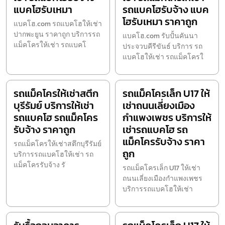
แบคโฮรับเหมา
รถแบคโฮรับจ้าง แบค
โฮรับเหมา ราคาถูก
แบคโฮ.com รถแบคโฮให้เช่า
ปากพะยูน ราคาถูก บริการรถ
แบคโฮ.com รับปั้นคันนา
แม็คโครให้เช่า รถแบคโ
ประจวบคีรีขันธ์ บริการ รถ
แบคโฮให้เช่า รถแม็คโครใ
รถแม็คโครให้เช่าสตึก
รถแม็คโครเล็ก U17 ให้
บุรีรัมย์ บริการให้เช่า
เช่าถนนเลี่ยงเมือง
รถแบคโฮ รถแม็คโคร
กำแพงเพชร บริการให้
รับจ้าง ราคาถูก
เช่ารถแบคโฮ รถ
แม็คโครรับจ้าง ราคา
รถแม็คโครให้เช่าสตึกบุรีรัมย์
ถูก
บริการรถแบคโฮให้เช่า รถ
แม็คโครรับจ้าง รั
รถแม็คโครเล็ก U17 ให้เช่า
ถนนเลี่ยงเมืองกำแพงเพชร
บริการรถแบคโฮให้เช่า