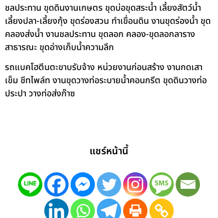
ชลประทาน ขุดดินงานเกษตร ขุดบ่อขุดสระน้ำ เลี้ยงสัตว์น้ำ
เลี้ยงปลา-เลี้ยงกุ้ง ขุดร่องสวน ทำเขื่อนดิน งานขุดร่องน้ำ ขุด
คลองส่งน้ำ งานชลประทาน ขุดลอก คลอง-ขุดลอกลาราง
สาธารณะ ขุดอ่างเก็บน้ำความลึก
รถแบคโฮตีนตะขาบรับจ้าง หน่วยงานก่อนสร้าง งานกดเสา
เข็ม ชีทไพล์ท งานขุดวางท่อระบายน้ำคอนกรีต ขุดดินวางท่อ
ประปา วางท่อส่งก๊าซ
แชร์หน้านี้