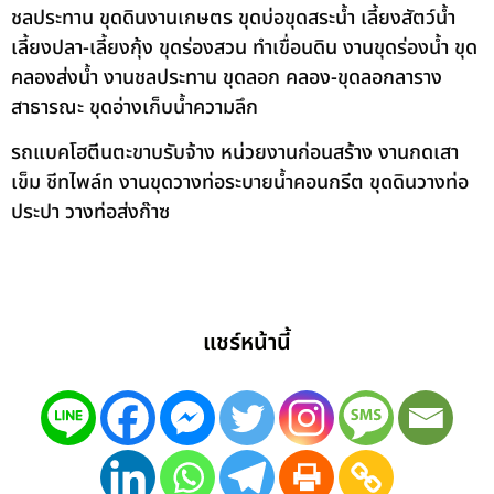
ชลประทาน ขุดดินงานเกษตร ขุดบ่อขุดสระน้ำ เลี้ยงสัตว์น้ำ
เลี้ยงปลา-เลี้ยงกุ้ง ขุดร่องสวน ทำเขื่อนดิน งานขุดร่องน้ำ ขุด
คลองส่งน้ำ งานชลประทาน ขุดลอก คลอง-ขุดลอกลาราง
สาธารณะ ขุดอ่างเก็บน้ำความลึก
รถแบคโฮตีนตะขาบรับจ้าง หน่วยงานก่อนสร้าง งานกดเสา
เข็ม ชีทไพล์ท งานขุดวางท่อระบายน้ำคอนกรีต ขุดดินวางท่อ
ประปา วางท่อส่งก๊าซ
แชร์หน้านี้