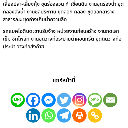
เลี้ยงปลา-เลี้ยงกุ้ง ขุดร่องสวน ทำเขื่อนดิน งานขุดร่องน้ำ ขุด
คลองส่งน้ำ งานชลประทาน ขุดลอก คลอง-ขุดลอกลาราง
สาธารณะ ขุดอ่างเก็บน้ำความลึก
รถแบคโฮตีนตะขาบรับจ้าง หน่วยงานก่อนสร้าง งานกดเสา
เข็ม ชีทไพล์ท งานขุดวางท่อระบายน้ำคอนกรีต ขุดดินวางท่อ
ประปา วางท่อส่งก๊าซ
แชร์หน้านี้