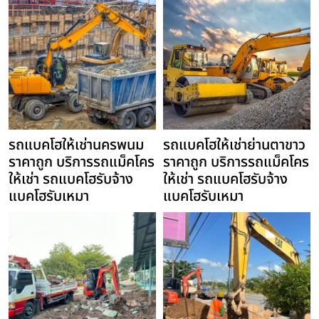
รถแบคโฮให้เช่านครพนม
รถแบคโฮให้เช่าย่านตาขาว
ราคาถูก บริการรถแม็คโคร
ราคาถูก บริการรถแม็คโคร
ให้เช่า รถแบคโฮรับจ้าง
ให้เช่า รถแบคโฮรับจ้าง
แบคโฮรับเหมา
แบคโฮรับเหมา