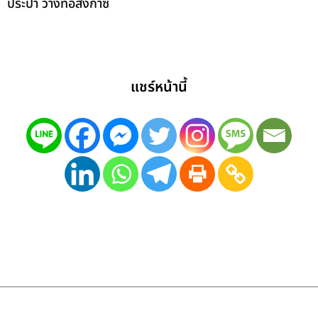
ประปา วางท่อส่งก๊าซ
แชร์หน้านี้