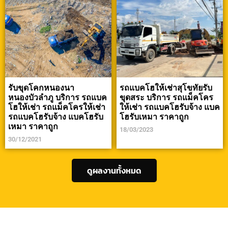
รับขุดโคกหนองนา
รถแบคโฮให้เช่าสุโขทัยรับ
หนองบัวลำภู บริการ รถแบค
ขุดสระ บริการ รถแม็คโคร
โฮให้เช่า รถแม็คโครให้เช่า
ให้เช่า รถแบคโฮรับจ้าง แบค
รถแบคโฮรับจ้าง แบคโฮรับ
โฮรับเหมา ราคาถูก
เหมา ราคาถูก
18/03/2023
30/12/2021
ดูผลงานทั้งหมด