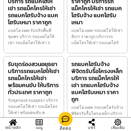
บริการ รถแบคโฮให้
ราคาถูก บริการรถ
เช่า รถแม็คโครให้เช่า
แม็คโครให้เช่า รถแบค
รถแบคโฮรับจ้าง แบค
โฮรับจ้าง แบคโฮรับ
โฮรับเหมา ราคาถูก
เหมา
แบคโฮ.com รับปรับพื้นที่
แบคโฮ.com รถแบคโฮให้เช่า
ชุมพร บริการ รถแบคโฮให้
สิเกา ราคาถูก บริการรถ
เช่า รถแม็คโครให้เช่า ร
แม็คโครให้เช่า รถแบคโฮรั
รับขุดร่องสวนอยุธยา
รถแบคโฮรับจ้าง
บริการรถแบคโฮให้เช่า
พิจิตรรับรื้อโครงเหล็ก
รถแม็คโครให้เช่า
บริการ รถแม็คโครให้
พร้อมคนขับ ให้บริการ
เช่า รถแบคโฮรับจ้าง
ทั่วประเทศ ราคาถูก
แบคโฮรับเหมา ราคา
ถูก
รับขุดร่องสวนอยุธยา บริการ
รถแบคโฮให้เช่า รถแม็คโคร
แบคโฮ.com รถแบคโฮรับจ้าง
ให้เช่า พร้อมคนขับ พ
พิจิตรรับรื้อโครงเหล็ก บริการ
รถแม็คโครให้เช่า
หน้าหลัก
เมนู
แชร์
เพิ่มเติม
ติดต่อ