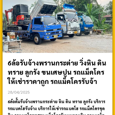
6ล้อรับจ้างพรานกระต่าย วิ่งหิน ดิน
ทราย ลูกรัง ขนเศษปูน รถแม็คโคร
ให้เช่าราคาถูก รถแม็คโครรับจ้า
28/04/2025
6ล้อดั้มรับจ้างพรานกระต่าย หิน ดิน ทราย ลูกรัง บริการ
รถแบคโฮรับจ้าง บริการให้เช่ารถแบคโฮ รถแม็คโครขุด