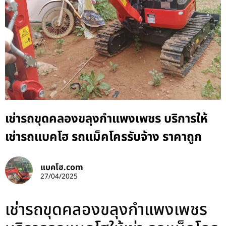
เช่ารถขุดคลองขลุงกำแพงเพชร บริการให้
เช่ารถแบคโฮ รถแม็คโครรับจ้าง ราคาถูก
แบคโฮ.com
27/04/2025
เช่ารถขุดคลองขลุงกำแพงเพชร