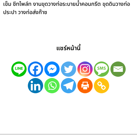
เข็ม ชีทไพล์ท งานขุดวางท่อระบายน้ำคอนกรีต ขุดดินวางท่อ
ประปา วางท่อส่งก๊าซ
แชร์หน้านี้