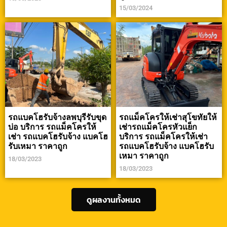
15/03/2024
รถแบคโฮรับจ้างลพบุรีรับขุด
รถแม็คโครให้เช่าสุโขทัยให้
บ่อ บริการ รถแม็คโครให้
เช่ารถแม็คโครหัวแย็ก
เช่า รถแบคโฮรับจ้าง แบคโฮ
บริการ รถแม็คโครให้เช่า
รับเหมา ราคาถูก
รถแบคโฮรับจ้าง แบคโฮรับ
เหมา ราคาถูก
18/03/2023
18/03/2023
ดูผลงานทั้งหมด