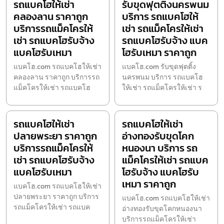
รถแบคโฮให้เช่า
รับขุดฟุตติ้งนครพนม
คลองลาน ราคาถูก
บริการ รถแบคโฮให้
บริการรถแม็คโครให้
เช่า รถแม็คโครให้เช่า
เช่า รถแบคโฮรับจ้าง
รถแบคโฮรับจ้าง แบค
แบคโฮรับเหมา
โฮรับเหมา ราคาถูก
แบคโฮ.com รถแบคโฮให้เช่า
แบคโฮ.com รับขุดฟุตติ้ง
คลองลาน ราคาถูก บริการรถ
นครพนม บริการ รถแบคโฮ
แม็คโครให้เช่า รถแบคโฮ
ให้เช่า รถแม็คโครให้เช่า ร
รถแบคโฮให้เช่า
รถแบคโฮให้เช่า
ปลายพระยา ราคาถูก
อ่างทองรับขุดโคก
บริการรถแม็คโครให้
หนองนา บริการ รถ
เช่า รถแบคโฮรับจ้าง
แม็คโครให้เช่า รถแบค
แบคโฮรับเหมา
โฮรับจ้าง แบคโฮรับ
เหมา ราคาถูก
แบคโฮ.com รถแบคโฮให้เช่า
ปลายพระยา ราคาถูก บริการ
แบคโฮ.com รถแบคโฮให้เช่า
รถแม็คโครให้เช่า รถแบค
อ่างทองรับขุดโคกหนองนา
บริการรถแม็คโครให้เช่า