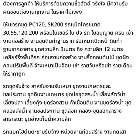
ต้องการลูกค้า ให้บริการด้วยความซื่อสัตย์ จริงใจ มีความรับ
ผิดชอบต่องานทุกงาน ในราคาไม่แพง
ให้เช่ารถขุด PC120, SK200 รถแม็คโครขนาด
30,55,120,200 พร้อมใบเซอร์ ใบ ปจ รถ ใบอนุญาต ครบ เข้า
งานก่อสร้าง งานขุดดินทำฐานราก รับเหมาเปิดหน้าดินทำ
ฐานรากอาคาร ขุดความลึก 3เมตร ถึง ความลึก 12 เมตร
เคลียร์ริ่งพื้นที่รก ก่อนงานก่อสร้าง งานรื้อถอนต้นไม้ ขุดฝัง
กลบปรับพื้นที่ จ้างเหมาเป็นจ๊อบ เช่า รายวันหรือเช่า รายเดือน
ให้ราคาถูก
รถขุดรับจ้าง สาหรับงานรับเหมา ขุดงานเกษตรและ
ชลประทาน ขุดดินงานเกษตร ขุดบ่อขุดสระน้ำ เลี้ยงสัตว์น้ำ
เลี้ยงปลา-เลี้ยงกุ้ง ขุดร่องสวน ทำเขื่อนดิน งานขุดร่องน้ำ ขุด
คลองส่งน้ำ งานชลประทาน ขุดลอก คลอง-ขุดลอกลาราง
สาธารณะ ขุดอ่างเก็บน้ำความลึก
รถแบคโฮตีนตะขาบรับจ้าง หน่วยงานก่อนสร้าง งานกดเสา