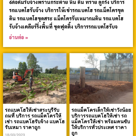
6ล้อดั้มรับจ้างพรานกระต่าย หิน ดิน ทราย ลูกรัง บริการ
รถแบคโฮรับจ้าง บริการให้เช่ารถแบคโฮ รถแม็คโครขุด
ดิน รถแบคโฮขุดสระ แม็คโครรับเหมาถมดิน รถแบคโฮ
รับจ้างเคลียร์ริ่งพื้นที่ ขุดฟุตติ้ง บริการรถแบคโฮรับจ
อ่านต่อ »
รถแบคโฮให้เช่าสระบุรีรับ
รถแม็คโครเล็กให้เช่าวังน้อย
ถมที่ บริการ รถแม็คโครให้
บริการรถแบคโฮให้เช่า รถ
เช่า รถแบคโฮรับจ้าง แบคโฮ
แม็คโครให้เช่า พร้อมคนขับ
รับเหมา ราคาถูก
ให้บริการทั่วประเทศ ราคา
ถูก
18/03/2023