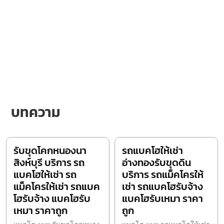
บทความ
รับขุดโคกหนองนา
รถแบคโฮให้เช่า
สิงห์บุรี บริการ รถ
อ่างทองรับขุดดิน
แบคโฮให้เช่า รถ
บริการ รถแม็คโครให้
แม็คโครให้เช่า รถแบค
เช่า รถแบคโฮรับจ้าง
โฮรับจ้าง แบคโฮรับ
แบคโฮรับเหมา ราคา
เหมา ราคาถูก
ถูก