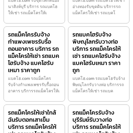
แบคโฮ.com รับขุดโคกหนอง
แบคโฮ.com รถแบคโฮให้เช่า
นาสิงห์บุรี บริการ รถแบคโฮ
อ่างทองรับขุดดิน บริการรถ
ให้เช่า รถแม็คโครให้เ
แม็คโครให้เช่า รถแบคโ
รถแม็คโครรับจ้าง
รถแบคโฮรับจ้าง
กำแพงเพชรรับรื้อ
พิษณุโลกรับวางท่อ
ถอนอาคาร บริการ รถ
บริการ รถแม็คโครให้
แม็คโครให้เช่า รถแบค
เช่า รถแบคโฮรับจ้าง
โฮรับจ้าง แบคโฮรับ
แบคโฮรับเหมา ราคา
เหมา ราคาถูก
ถูก
แบคโฮ.com รถแม็คโคร
แบคโฮ.com รถแบคโฮรับจ้าง
รับจ้างกำแพงเพชรรับรื้อถอน
พิษณุโลกรับวางท่อ บริการรถ
อาคาร บริการรถแม็คโครให้เ
แม็คโครให้เช่า รถแบค
รถแม็คโครให้เช่าใกล้
รถแม็คโครรับจ้าง
ฉันรับตอกเสาเข็ม
บุรีรัมย์รับวางท่อ
บริการ รถแม็คโครให้
บริการ รถแม็คโครให้