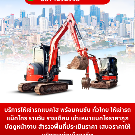
บริการให้เช่ารถแบคโฮ พร้อมคนขับ ทั่วไทย ให้เช่ารถ
แม็คโคร รายวัน รายเดือน เช่าเหมาแบคโฮราคาถูก
นัดดูหน้างาน สำรวจพื้นที่ประเมินราคา เสนอราคาให้