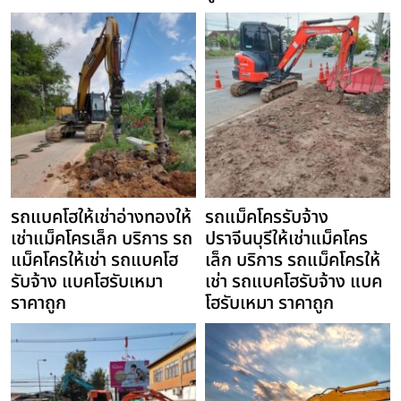
รถแบคโฮให้เช่าอ่างทองให้
รถแม็คโครรับจ้าง
เช่าแม็คโครเล็ก บริการ รถ
ปราจีนบุรีให้เช่าแม็คโคร
แม็คโครให้เช่า รถแบคโฮ
เล็ก บริการ รถแม็คโครให้
รับจ้าง แบคโฮรับเหมา
เช่า รถแบคโฮรับจ้าง แบค
ราคาถูก
โฮรับเหมา ราคาถูก