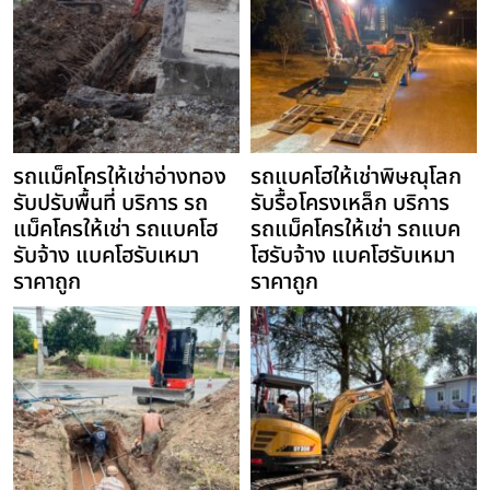
รถแม็คโครให้เช่าอ่างทอง
รถแบคโฮให้เช่าพิษณุโลก
รับปรับพื้นที่ บริการ รถ
รับรื้อโครงเหล็ก บริการ
แม็คโครให้เช่า รถแบคโฮ
รถแม็คโครให้เช่า รถแบค
รับจ้าง แบคโฮรับเหมา
โฮรับจ้าง แบคโฮรับเหมา
ราคาถูก
ราคาถูก