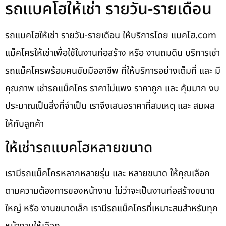
รถแบคโฮให้เช่า รายวัน-รายเดือน
รถแบคโฮให้เช่า รายวัน-รายเดือน ให้บริการโดย แบคโฮ.com
แม็คโครให้เช่าเพื่อใช้ในงานก่อสร้าง หรือ งานถมดิน บริการเช่า
รถแม็คโครพร้อมคนขับมืออาชีพ ที่ให้บริการอย่างเต็มที่ และ มี
คุณภาพ เช่ารถแม็คโคร ราคาไม่แพง ราคาถูก และ คุ้มมาก งบ
ประมาณเป็นสิ่งที่จำเป็น เราจึงเสนอราคาที่สมเหตุ และ สมผล
ให้กับลูกค้า
ให้เช่ารถแบคโฮหลายขนาด
เรามีรถแม็คโครหลากหลายรุ่น และ หลายขนาด ให้คุณเลือก
ตามความต้องการของหน้างาน ไม่ว่าจะเป็นงานก่อสร้างขนาด
ใหญ่ หรือ งานขนาดเล็ก เรามีรถแม็คโครที่เหมาะสมสำหรับทุก