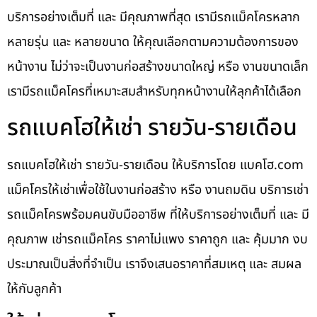
บริการอย่างเต็มที่ และ มีคุณภาพที่สุด เรามีรถแม็คโครหลาก
หลายรุ่น และ หลายขนาด ให้คุณเลือกตามความต้องการของ
หน้างาน ไม่ว่าจะเป็นงานก่อสร้างขนาดใหญ่ หรือ งานขนาดเล็ก
เรามีรถแม็คโครที่เหมาะสมสำหรับทุกหน้างานให้ลุกค้าได้เลือก
รถแบคโฮให้เช่า รายวัน-รายเดือน
รถแบคโฮให้เช่า รายวัน-รายเดือน ให้บริการโดย แบคโฮ.com
แม็คโครให้เช่าเพื่อใช้ในงานก่อสร้าง หรือ งานถมดิน บริการเช่า
รถแม็คโครพร้อมคนขับมืออาชีพ ที่ให้บริการอย่างเต็มที่ และ มี
คุณภาพ เช่ารถแม็คโคร ราคาไม่แพง ราคาถูก และ คุ้มมาก งบ
ประมาณเป็นสิ่งที่จำเป็น เราจึงเสนอราคาที่สมเหตุ และ สมผล
ให้กับลูกค้า