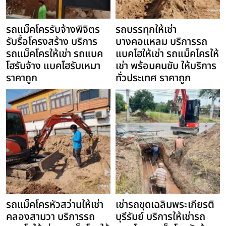
รถแม็คโครรับจ้างพิจิตร
รถบรรทุกให้เช่า
รับรื้อโครงสร้าง บริการ
บางคอแหลม บริการรถ
รถแม็คโครให้เช่า รถแบค
แบคโฮให้เช่า รถแม็คโครให้
โฮรับจ้าง แบคโฮรับเหมา
เช่า พร้อมคนขับ ให้บริการ
ราคาถูก
ทั่วประเทศ ราคาถูก
รถแม็คโครหัวสว่านให้เช่า
เช่ารถขุดเฉลิมพระเกียรติ
คลองสามวา บริการรถ
บุรีรัมย์ บริการให้เช่ารถ