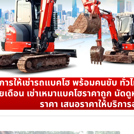
ิการให้เช่ารถแบคโฮ พร้อมคนขับ ทั่วไ
ยเดือน เช่าเหมาแบคโฮราคาถูก นัดดูห
ราคา เสนอราคาให้บริการ