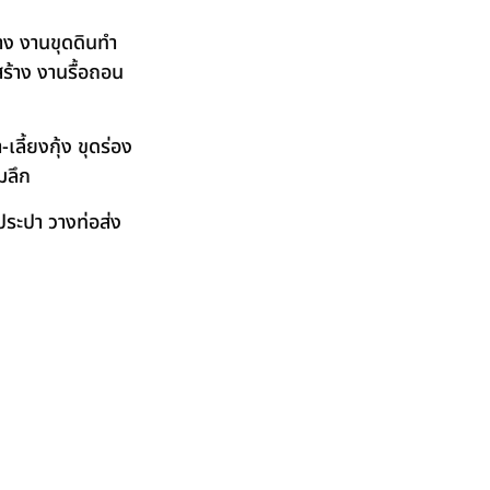
าง งานขุดดินทำ
ร้าง งานรื้อถอน
ลี้ยงกุ้ง ขุดร่อง
มลึก
ระปา วางท่อส่ง