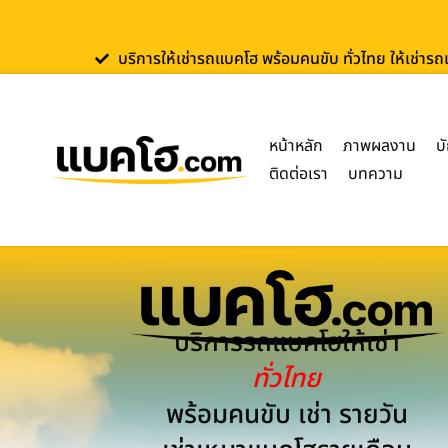
บริการให้เช่ารถแบคโฮ พร้อมคนขับ ทั่วไทย ให้เช่าร
หน้าหลัก
ภาพผลงาน
บ
ติดต่อเรา
บทความ
บริการรถแบคโฮให้เช่า
ทั่วไทย
พร้อมคนขับ เช่า รายวัน