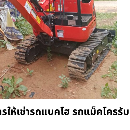
การให้เช่ารถแบคโฮ รถแม็คโครรับ