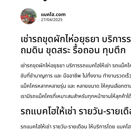
แบคโฮ.com
27/04/2025
เช่ารถขุดผักไห่อยุธยา บริการ
ถมดิน ขุดสระ รื้อถอน ทุบตึก
เช่ารถขุดผักไห่อยุธยา บริการรถแบคโฮให้เช่า รถแม็คโคร
ขับที่ชำนาญการ และ มืออาชีพ ไม่ทิ้งงาน ทำงานรวดเร็ว
แม็คโครหลากหลายรุ่น และ หลายขนาด ให้คุณเลือกตาม
เรามีรถแม็คโครที่เหมาะสมสำหรับทุกหน้างานให้ลุกค้าได
รถแบคโฮให้เช่า รายวัน-รายเด
รถแบคโฮให้เช่า รายวัน-รายเดือน ให้บริการโดย แบคโฮ.