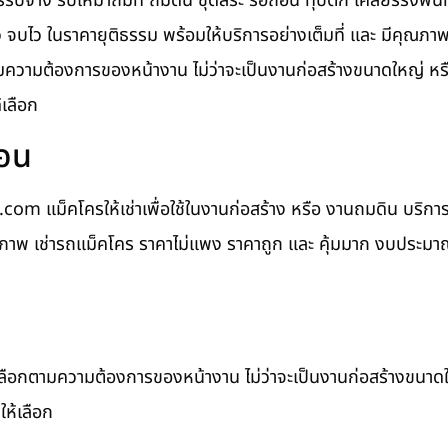
รับจ้าง รับเหมาถมที่ ถมดิน ขุดสระ รื้อถอน ทุบตึก เคลียร์ริ่งพื้
 จบไว ในราคายุติธรรม พร้อมให้บริการอย่างเต็มที่ และ มีคุณภาพท
ความต้องการของหน้างาน ไม่ว่าจะเป็นงานก่อสร้างขนาดใหญ่ หร
้เลือก
ือน
com แม็คโครให้เช่าเพื่อใช้ในงานก่อสร้าง หรือ งานถมดิน บริกา
ุณภาพ เช่ารถแม็คโคร ราคาไม่แพง ราคาถูก และ คุ้มมาก งบประมาณเป
ลือกตามความต้องการของหน้างาน ไม่ว่าจะเป็นงานก่อสร้างขนาด
ให้เลือก