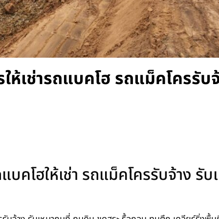
การให้เช่ารถแบคโฮ รถแม็คโครรับจ
ถแบคโฮให้เช่า รถแม็คโครรับจ้าง รับ