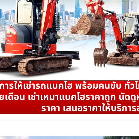
ิการให้เช่ารถแบคโฮ พร้อมคนขับ ทั่วไ
ยเดือน เช่าเหมาแบคโฮราคาถูก นัดดูห
ราคา เสนอราคาให้บริการ