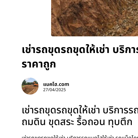
เช่ารถขุดรถขุดให้เช่า บริ
ราคาถูก
แบคโฮ.com
27/04/2025
เช่ารถขุดรถขุดให้เช่า บริการร
ถมดิน ขุดสระ รื้อถอน ทุบตึก