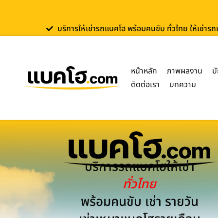
บริการให้เช่ารถแบคโฮ พร้อมคนขับ ทั่วไทย ให้เช่าร
หน้าหลัก
ภาพผลงาน
บ
ติดต่อเรา
บทความ
บริการรถแบคโฮให้เช่า
ทั่วไทย
พร้อมคนขับ เช่า รายวัน