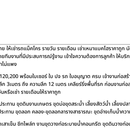
ย ให้เช่ารถแม็คโคร รายวัน รายเดือน เช่าเหมาแบคโฮราคาถูก น
โดยทีมงานที่มีประสบการณ์รู้งาน เข้าใจความต้องการลูกค้า ให้บร
คาไม่แพง
120,200 พร้อมใบเซอร์ ใบ ปจ รถ ใบอนุญาต ครบ เข้างานก่อสร้
 3เมตร ถึง ความลึก 12 เมตร เคลียร์ริ่งพื้นที่รก ก่อนงานก่อส
วันหรือเช่า รายเดือนให้ราคาถูก
าน ขุดดินงานเกษตร ขุดบ่อขุดสระน้ำ เลี้ยงสัตว์น้ำ เลี้ยงปลา-เ
ชลประทาน ขุดลอก คลอง-ขุดลอกลารางสาธารณะ ขุดอ่างเก็บน้ำควา
สาเข็ม ชีทไพล์ท งานขุดวางท่อระบายน้ำคอนกรีต ขุดดินวางท่อป