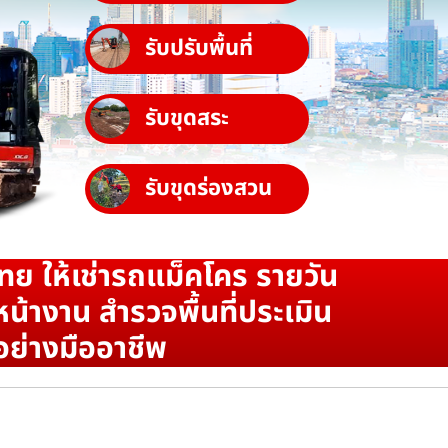
รับปรับพื้นที่
รับขุดสระ
รับขุดร่องสวน
ทย ให้เช่ารถแม็คโคร รายวัน
น้างาน สำรวจพื้นที่ประเมิน
อย่างมืออาชีพ