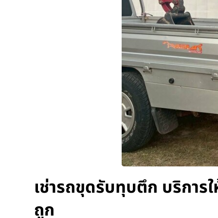
เช่ารถขุดรับทุบตึก บริการ
ถูก