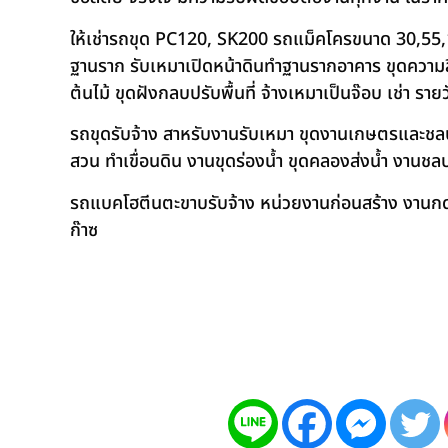
ให้เช่ารถขุด PC120, SK200 รถแม็คโครขนาด 30,55,
ฐานราก รับเหมาเปิดหน้าดินทำฐานรากอาคาร ขุดความลึก
ต้นไม้ ขุดฝังกลบปรับพื้นที่ จ้างเหมาเป็นจ๊อบ เช่า ราย
รถขุดรับจ้าง สาหรับงานรับเหมา ขุดงานเกษตรและชลประท
สวน ทำเขื่อนดิน งานขุดร่องน้ำ ขุดคลองส่งน้ำ งาน
รถแบคโฮตีนตะขาบรับจ้าง หน่วยงานก่อนสร้าง งานกดเ
ก๊าซ