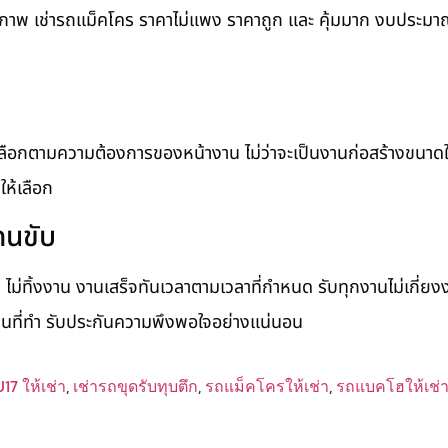
ุณภาพ เช่ารถแม็คโคร ราคาไม่แพง ราคาถูก และ คุ้มมาก งบประมาณเป
ลือกตามความต้องการของหน้างาน ไม่ว่าจะเป็นงานก่อสร้างขนาด
ให้เลือก
คนขับ
 ไม่ทิ้งงาน งานเสร็จทันเวลาตามเวลาที่กำหนด รับทุกงานไม่เกี่
นที่ทำ รับประกันความพึงพอใจอย่างแน่นอน
17 ให้เช่า
,
เช่ารถขุดรับทุบตึก
,
รถแม็คโครให้เช่า
,
รถแบคโฮให้เช่