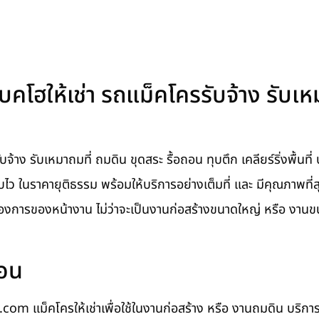
บคโฮให้เช่า รถแม็คโครรับจ้าง รับเห
จ้าง รับเหมาถมที่ ถมดิน ขุดสระ รื้อถอน ทุบตึก เคลียร์ริ่งพื้นที
ไว ในราคายุติธรรม พร้อมให้บริการอย่างเต็มที่ และ มีคุณภาพที่
งการของหน้างาน ไม่ว่าจะเป็นงานก่อสร้างขนาดใหญ่ หรือ งานขน
ือน
com แม็คโครให้เช่าเพื่อใช้ในงานก่อสร้าง หรือ งานถมดิน บริกา