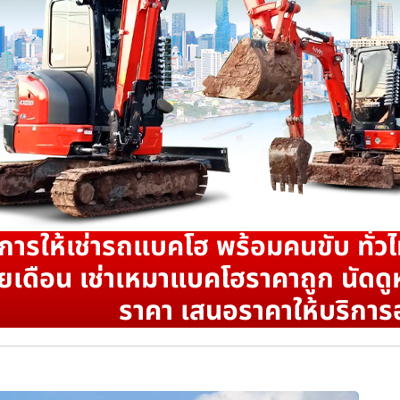
ิการให้เช่ารถแบคโฮ พร้อมคนขับ ทั่วไ
ยเดือน เช่าเหมาแบคโฮราคาถูก นัดดูห
ราคา เสนอราคาให้บริการ