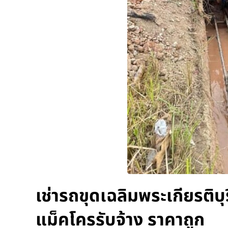
เช่ารถขุดเฉลิมพระเกียรติบุ
แม็คโครรับจ้าง ราคาถูก