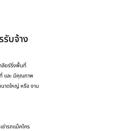
รรับจ้าง
ร์ริ่งพื้นที่
ที่ และ มีคุณภาพ
งขนาดใหญ่ หรือ งาน
รเช่ารถแม็คโคร