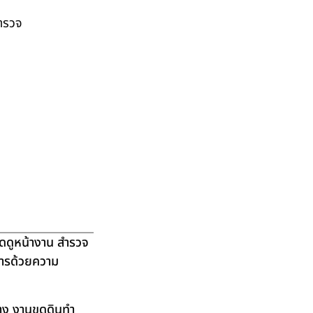
สำรวจ
ัดดูหน้างาน สำรวจ
ิการด้วยความ
าง งานขุดดินทำ