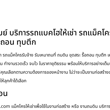
ัมย์ บริการรถแบคโฮให้เช่า รถแม็คโค
้อถอน ทุบตึก
 รถแม็คโครรับจ้าง รับเหมาถมที่ ถมดิน ขุดสระ รื้อถอน ทุบตึก เคลีย
าน ทำงานรวดเร็ว จบไว ในราคายุติธรรม พร้อมให้บริการอย่างเต็ม
ห้คุณเลือกตามความต้องการของหน้างาน ไม่ว่าจะเป็นงานก่อสร้า
้ลุกค้าได้เลือก
ือน
com แม็คโครให้เช่าเพื่อใช้ในงานก่อสร้าง หรือ งานถมดิน บริกา