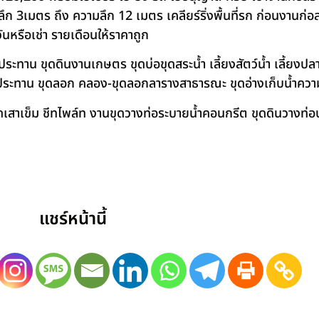
 3เมตร ถึง ความลึก 12 เมตร เคลียร์ริ่งพื้นที่รก ก่อนงานก่อส
วันหรือเช่า รายเดือนให้ราคาถูก
าน ขุดดินงานเกษตร ขุดบ่อขุดสระน้ำ เลี้ยงสัตว์น้ำ เลี้ยงปลา-เ
ชลประทาน ขุดลอก คลอง-ขุดลอกลารางสาธารณะ ขุดอ่างเก็บน้ำควา
สาเข็ม ชีทไพล์ท งานขุดวางท่อระบายน้ำคอนกรีต ขุดดินวางท่อป
แชร์หน้านี้