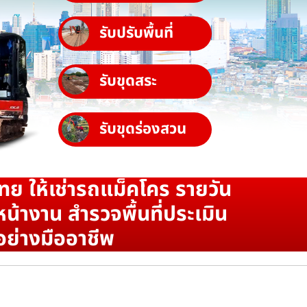
รับปรับพื้นที่
รับขุดสระ
รับขุดร่องสวน
ทย ให้เช่ารถแม็คโคร รายวัน
น้างาน สำรวจพื้นที่ประเมิน
อย่างมืออาชีพ