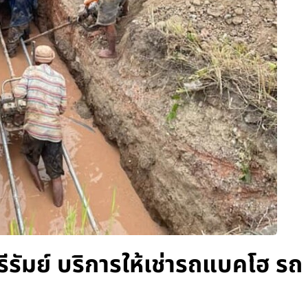
รีรัมย์ บริการให้เช่ารถแบคโฮ รถ