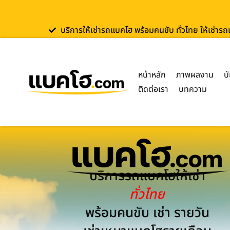
บริการให้เช่ารถแบคโฮ พร้อมคนขับ ทั่วไทย ให้เช่าร
หน้าหลัก
ภาพผลงาน
บ
ติดต่อเรา
บทความ
บริการรถแบคโฮให้เช่า
ทั่วไทย
พร้อมคนขับ เช่า รายวัน