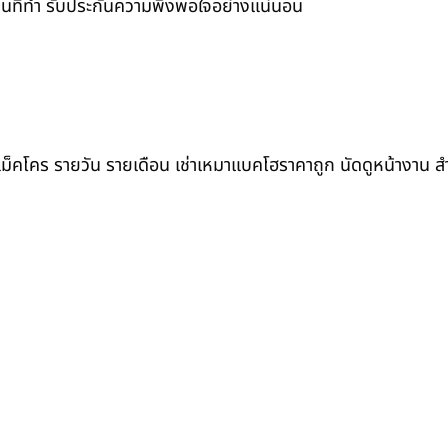
นที่ทำ รับประกันความพึงพอใจอย่างแน่นอน
ถแม็คโคร รายวัน รายเดือน เช่าเหมาแบคโฮราคาถูก นัดดูหน้างาน 