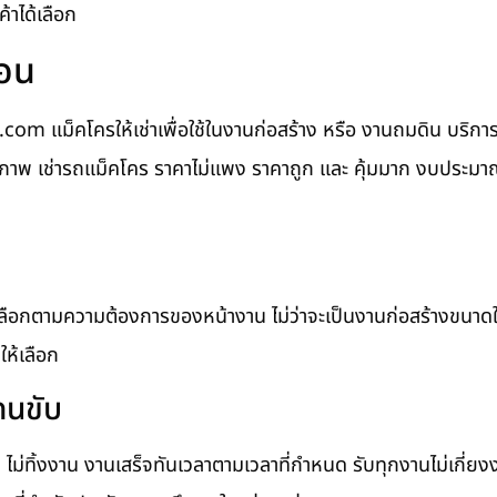
้าได้เลือก
ือน
com แม็คโครให้เช่าเพื่อใช้ในงานก่อสร้าง หรือ งานถมดิน บริกา
ุณภาพ เช่ารถแม็คโคร ราคาไม่แพง ราคาถูก และ คุ้มมาก งบประมาณเป
ลือกตามความต้องการของหน้างาน ไม่ว่าจะเป็นงานก่อสร้างขนาด
ให้เลือก
คนขับ
 ไม่ทิ้งงาน งานเสร็จทันเวลาตามเวลาที่กำหนด รับทุกงานไม่เกี่