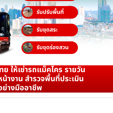
รับปรับพื้นที่
รับขุดสระ
รับขุดร่องสวน
ทย ให้เช่ารถแม็คโคร รายวัน
น้างาน สำรวจพื้นที่ประเมิน
อย่างมืออาชีพ