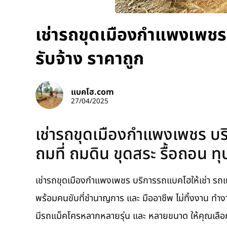
เช่ารถขุดเมืองกำแพงเพชร
รับจ้าง ราคาถูก
แบคโฮ.com
27/04/2025
เช่ารถขุดเมืองกำแพงเพชร บริ
ถมที่ ถมดิน ขุดสระ รื้อถอน ทุ
เช่ารถขุดเมืองกำแพงเพชร บริการรถแบคโฮให้เช่า รถแม็คโ
พร้อมคนขับที่ชำนาญการ และ มืออาชีพ ไม่ทิ้งงาน ทำงา
มีรถแม็คโครหลากหลายรุ่น และ หลายขนาด ให้คุณเลือ