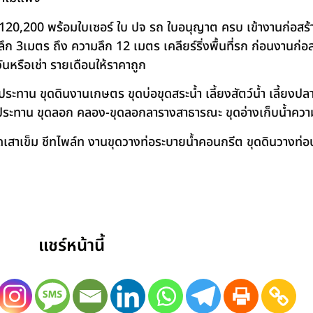
120,200 พร้อมใบเซอร์ ใบ ปจ รถ ใบอนุญาต ครบ เข้างานก่อสร้
 3เมตร ถึง ความลึก 12 เมตร เคลียร์ริ่งพื้นที่รก ก่อนงานก่อส
วันหรือเช่า รายเดือนให้ราคาถูก
าน ขุดดินงานเกษตร ขุดบ่อขุดสระน้ำ เลี้ยงสัตว์น้ำ เลี้ยงปลา-เ
ชลประทาน ขุดลอก คลอง-ขุดลอกลารางสาธารณะ ขุดอ่างเก็บน้ำควา
สาเข็ม ชีทไพล์ท งานขุดวางท่อระบายน้ำคอนกรีต ขุดดินวางท่อป
แชร์หน้านี้