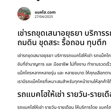
แบคโฮ.com
27/04/2025
เช่ารถขุดเสนาอยุธยา บริการรถ
ถมดิน ขุดสระ รื้อถอน ทุบตึก
เช่ารถขุดเสนาอยุธยา บริการรถแบคโฮให้เช่า รถแม็คโครรั
ขับที่ชำนาญการ และ มืออาชีพ ไม่ทิ้งงาน ทำงานรวดเร็ว
แม็คโครหลากหลายรุ่น และ หลายขนาด ให้คุณเลือกตาม
เรามีรถแม็คโครที่เหมาะสมสำหรับทุกหน้างานให้ลุกค้าได
รถแบคโฮให้เช่า รายวัน-รายเด
รถแบคโฮให้เช่า รายวัน-รายเดือน ให้บริการโดย แบคโฮ.