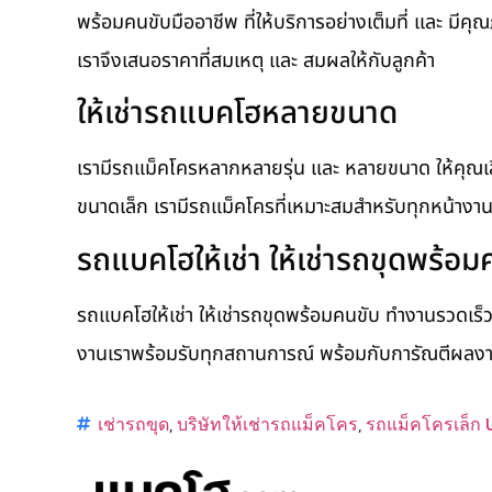
พร้อมคนขับมืออาชีพ ที่ให้บริการอย่างเต็มที่ และ มีค
เราจึงเสนอราคาที่สมเหตุ และ สมผลให้กับลูกค้า
ให้เช่ารถแบคโฮหลายขนาด
เรามีรถแม็คโครหลากหลายรุ่น และ หลายขนาด ให้คุณเ
ขนาดเล็ก เรามีรถแม็คโครที่เหมาะสมสำหรับทุกหน้างาน
รถแบคโฮให้เช่า ให้เช่ารถขุดพร้อม
รถแบคโฮให้เช่า ให้เช่ารถขุดพร้อมคนขับ ทำงานรวดเร็ว
งานเราพร้อมรับทุกสถานการณ์ พร้อมกับการัณตีผลงา
เช่ารถขุด
,
บริษัทให้เช่ารถแม็คโคร
,
รถแม็คโครเล็ก U