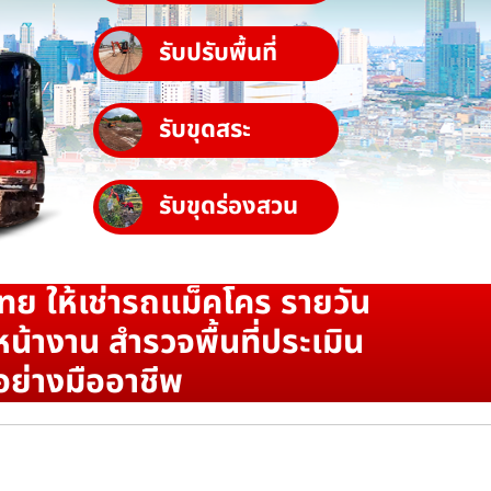
รับปรับพื้นที่
รับขุดสระ
รับขุดร่องสวน
ทย ให้เช่ารถแม็คโคร รายวัน
น้างาน สำรวจพื้นที่ประเมิน
อย่างมืออาชีพ