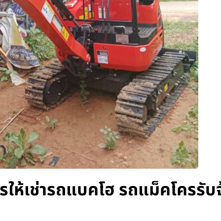
ารให้เช่ารถแบคโฮ รถแม็คโครรับจ