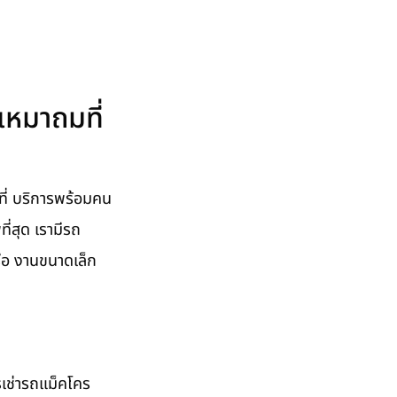
เหมาถมที่
นที่ บริการพร้อมคน
ี่สุด เรามีรถ
ือ งานขนาดเล็ก
รเช่ารถแม็คโคร