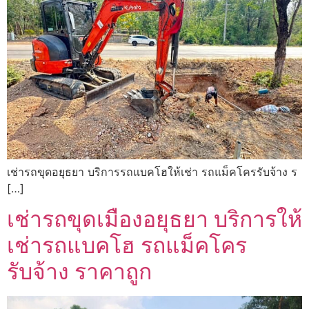
เช่ารถขุดอยุธยา บริการรถแบคโฮให้เช่า รถแม็คโครรับจ้าง ร
[…]
เช่ารถขุดเมืองอยุธยา บริการให้
เช่ารถแบคโฮ รถแม็คโคร
รับจ้าง ราคาถูก