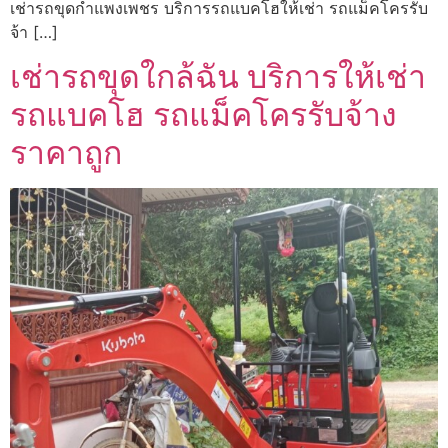
เช่ารถขุดกำแพงเพชร บริการรถแบคโฮให้เช่า รถแม็คโครรับ
จ้า […]
เช่ารถขุดใกล้ฉัน บริการให้เช่า
รถแบคโฮ รถแม็คโครรับจ้าง
ราคาถูก