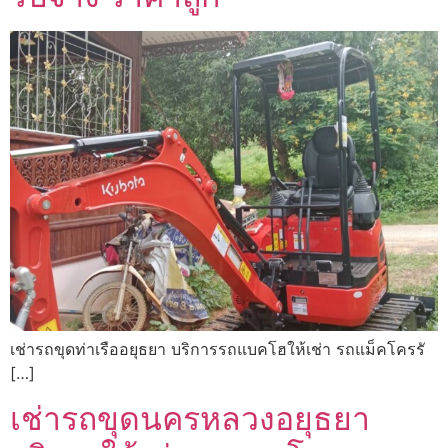
เช่ารถขุดท่าเรืออยุธยา บริการรถแบคโฮให้เช่า รถแม็คโครรั
[…]
เช่ารถขุดนครหลวงอยุธยา