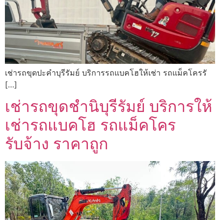
เช่ารถขุดปะคำบุรีรัมย์ บริการรถแบคโฮให้เช่า รถแม็คโครรั
[…]
เช่ารถขุดชำนิบุรีรัมย์ บริการให้
เช่ารถแบคโฮ รถแม็คโคร
รับจ้าง ราคาถูก