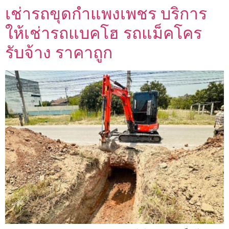
เช่ารถขุดกำแพงเพชร บริการ
ให้เช่ารถแบคโฮ รถแม็คโคร
รับจ้าง ราคาถูก