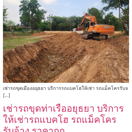
เช่ารถขุดเมืองอยุธยา บริการรถแบคโฮให้เช่า รถแม็คโครรับจ
[…]
เช่ารถขุดท่าเรืออยุธยา บริการ
ให้เช่ารถแบคโฮ รถแม็คโคร
รับจ้าง ราคาถูก