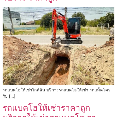
รถแบคโฮให้เช่าใกล้ฉัน บริการรถแบคโฮให้เช่า รถแม็คโคร
รับ […]
รถแบคโฮให้เช่าราคาถูก