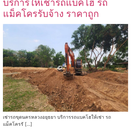
บริการให้เช่ารถแบคโฮ รถ
แม็คโครรับจ้าง ราคาถูก
เช่ารถขุดนครหลวงอยุธยา บริการรถแบคโฮให้เช่า รถ
แม็คโครรั […]