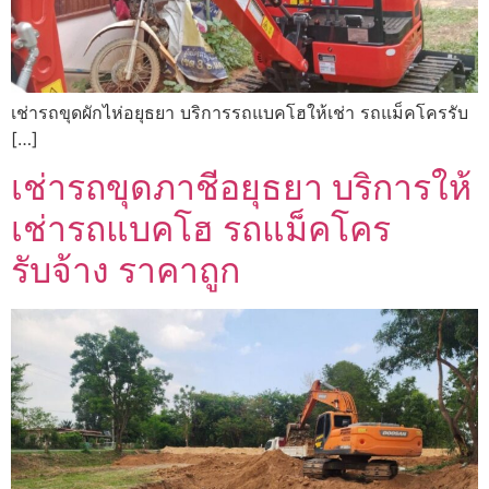
เช่ารถขุดผักไห่อยุธยา บริการรถแบคโฮให้เช่า รถแม็คโครรับ
[…]
เช่ารถขุดภาชีอยุธยา บริการให้
เช่ารถแบคโฮ รถแม็คโคร
รับจ้าง ราคาถูก