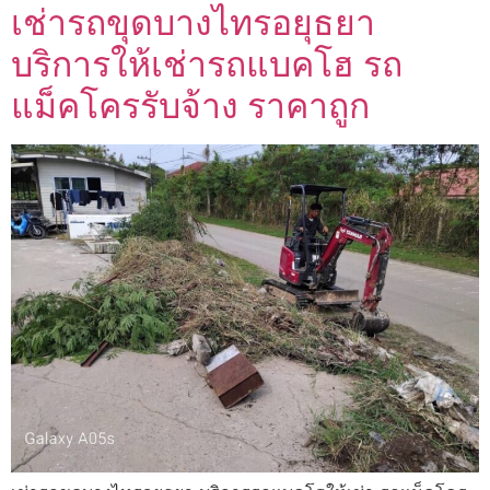
เช่ารถขุดบางไทรอยุธยา
บริการให้เช่ารถแบคโฮ รถ
แม็คโครรับจ้าง ราคาถูก